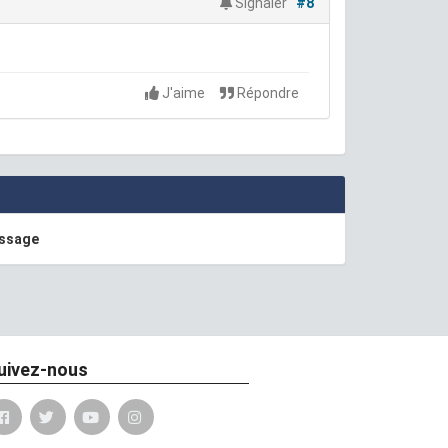
Signaler
#8
J'aime
Répondre
essage
uivez-nous