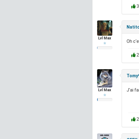
3
Natit
Lvl Max
Oh c'e
2
Tomy
J'ai f
Lvl Max
2