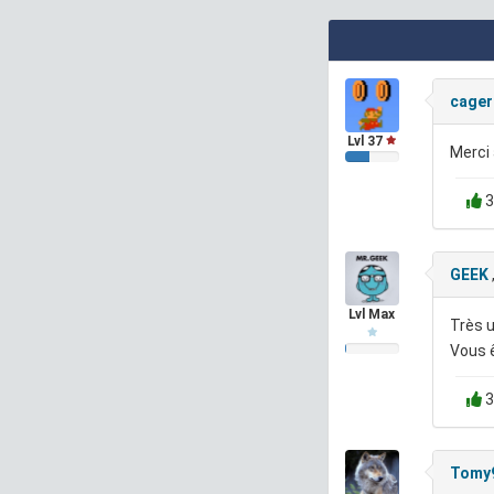
cager
Lvl 37
Merci 
3
GEEK
Lvl Max
Très 
Vous 
3
Tomy