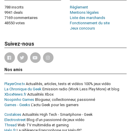
788 inscrits
Règlement
9941 deals
Mentions légales
7169 commentaires
Liste des marchands
48550 votes
Fonctionnement du site
Jeux concours
Suivez-nous
Nos amis
PlayerOne.tv
Actualités, articles, tests et vidéos 100% jeux vidéo
La Chronique du Geek
Emission radio (Work Less Play More) et blog
XboxNews.fr
Actualités Xbox
Noopinho Games
Blogueur, collectionneur, passionné
Games - Geeks
L'actu Geek pour les gamers
Costakies
Actualités High Tech - Smartphone - Geek
Electrostreet
Blog d'un passionné de jeux vidéo
Thread
Web TV multimédia et gaming
Halo.fr
La référence Francophone sur Halo/PC