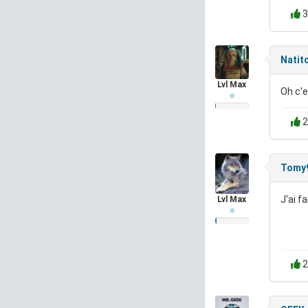
3
Natit
Lvl Max
Oh c'e
2
Tomy
J'ai f
Lvl Max
2