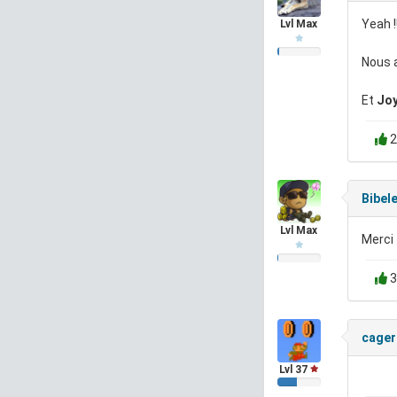
Yeah 
Lvl Max
Nous a
Et
Joy
2
Bibel
Lvl Max
Merci
3
cager
Lvl 37