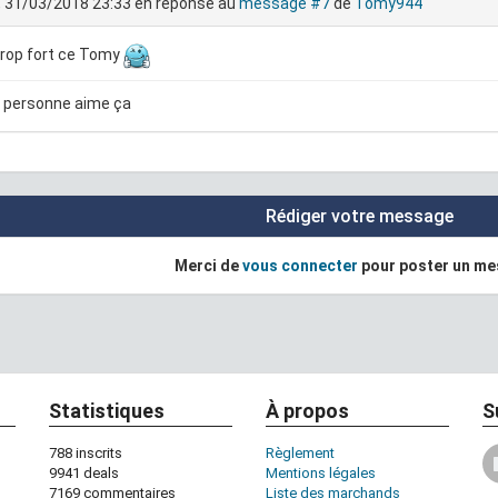
, 31/03/2018 23:33
en réponse au
message #7
de
Tomy944
 trop fort ce Tomy
 personne aime ça
Rédiger votre message
Merci de
vous connecter
pour poster un m
Statistiques
À propos
S
788 inscrits
Règlement
9941 deals
Mentions légales
7169 commentaires
Liste des marchands