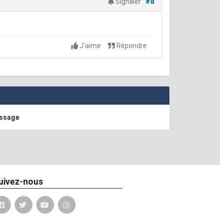
Signaler
#8
J'aime
Répondre
essage
uivez-nous