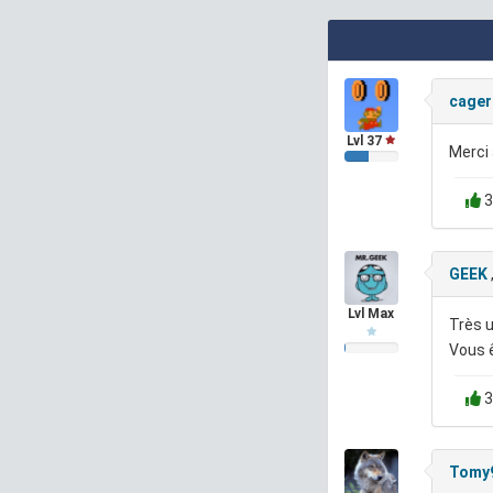
cager
Lvl 37
Merci 
3
GEEK
Lvl Max
Très 
Vous 
3
Tomy