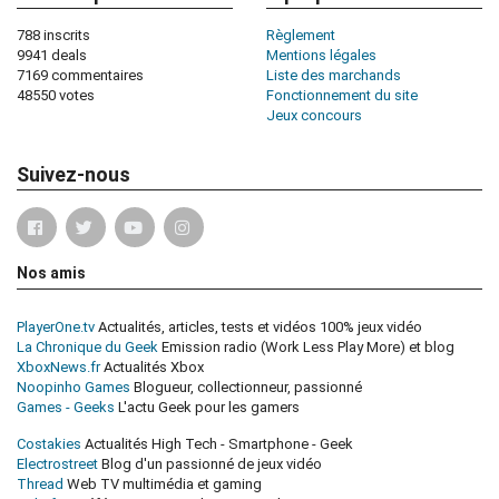
788 inscrits
Règlement
9941 deals
Mentions légales
7169 commentaires
Liste des marchands
48550 votes
Fonctionnement du site
Jeux concours
Suivez-nous
Nos amis
PlayerOne.tv
Actualités, articles, tests et vidéos 100% jeux vidéo
La Chronique du Geek
Emission radio (Work Less Play More) et blog
XboxNews.fr
Actualités Xbox
Noopinho Games
Blogueur, collectionneur, passionné
Games - Geeks
L'actu Geek pour les gamers
Costakies
Actualités High Tech - Smartphone - Geek
Electrostreet
Blog d'un passionné de jeux vidéo
Thread
Web TV multimédia et gaming