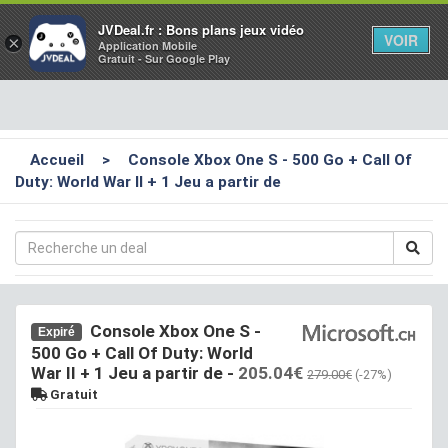
Toggl
JVDeal.fr : Bons plans jeux vidéo
VOIR
×
Application Mobile
navig
Gratuit - Sur Google Play
Accueil
>
Console Xbox One S - 500 Go + Call Of
Duty: World War II + 1 Jeu a partir de
Console Xbox One S -
Expiré
500 Go + Call Of Duty: World
War II + 1 Jeu a partir de
-
205.04€
279.00€
(-27%)
Gratuit