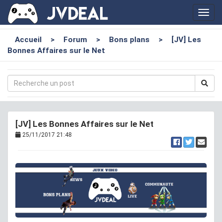
Toggl
navig
Accueil
>
Forum
>
Bons plans
>
[JV] Les
Bonnes Affaires sur le Net
[JV] Les Bonnes Affaires sur le Net
25/11/2017 21:48