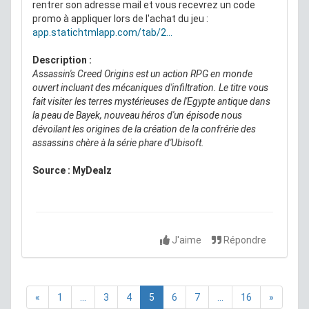
rentrer son adresse mail et vous recevrez un code
promo à appliquer lors de l'achat du jeu :
app.statichtmlapp.com/tab/2...
Description :
Assassin's Creed Origins est un action RPG en monde
ouvert incluant des mécaniques d'infiltration. Le titre vous
fait visiter les terres mystérieuses de l'Egypte antique dans
la peau de Bayek, nouveau héros d'un épisode nous
dévoilant les origines de la création de la confrérie des
assassins chère à la série phare d'Ubisoft.
Source : MyDealz
J'aime
Répondre
«
1
...
3
4
5
6
7
...
16
»