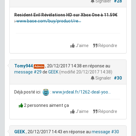
Signaler
#28
Resident Evil Révélations HD sur Xbox One à 11.59€
:
www.base.com/buy/product/re...
J'aime
Répondre
Tomy944
, 20/12/2017 14:38
en réponse au
Admin
message #29
de
GEEK
(modifié 20/12/2017 14:38)
Signaler
#30
Déjà posté ici
:
www.jvdeal.fr/1262-deal-yoo...
2 personnes aiment ça
J'aime
Répondre
GEEK
, 20/12/2017 14:43
en réponse au
message #30