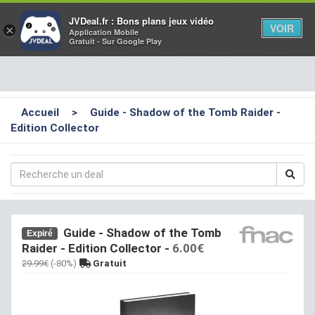
Toggl
JVDeal.fr : Bons plans jeux vidéo
VOIR
×
Application Mobile
navig
Gratuit - Sur Google Play
Accueil
>
Guide - Shadow of the Tomb Raider -
Edition Collector
Guide - Shadow of the Tomb
Expiré
Raider - Edition Collector
-
6.00€
29.99€
(-80%)
Gratuit