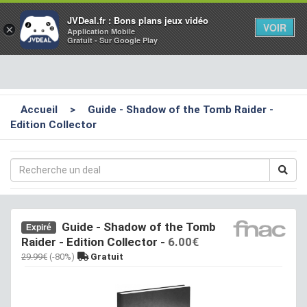
Toggl
JVDeal.fr : Bons plans jeux vidéo
VOIR
×
Application Mobile
navig
Gratuit - Sur Google Play
Accueil
>
Guide - Shadow of the Tomb Raider -
Edition Collector
Guide - Shadow of the Tomb
Expiré
Raider - Edition Collector
-
6.00€
29.99€
(-80%)
Gratuit