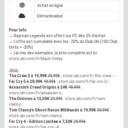
Achat en ligne
Dématérialisé
Pour Info
:
→ Rayman Legends est offert sur PC dès 25 d'achat
→ L'offre est cumulable avec les -20% du Club Ubi (100 Club
Units = -20%)
→ j'ai mis des exemples, la liste complète est ici :
store.ubi.com/fr/black-friday
Jeux
:
The Crew 2 à 19,99€
39,99€
:
store.ubi.com/fr/the-crew--...
Far Cry 5 à 29,99€
49,99€
:
store.ubi.com/fr/far-cry-5/...
Assassin's Creed Origins à 24€
49,99€
:
store.ubi.com/fr/assassin-s...
The Division à 12,50€
29,99€
:
store.ubi.com/fr/tom-
clancy...
Tom Clancy's Ghost Recon Wildlands à 19,99€
39,99€
:
store.ubi.com/fr/tom-clancy...
Far Cry 4 - Edition Limitée à 7,50€
29,99€
:
store.ubi.com/fr/far-cry--4...