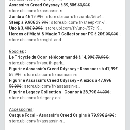
Assassin's Creed Odyssey à 39,80€
59,99€
:
store.ubi.com/fr/assassin-s...
Zombi à 4€
19,99€
:
store.ubi.com/fr/zombi/56c4...
Steep à 9,90€
29,99€
:
store.ubi.com/fr/steep-tm-/...
Uno à 3,40€
9,99€
:
store.ubi.com/fr/uno-/57c19...
Heroes of Might & Magic 7 Collector sur PC à 20€
99,99€
:
store.ubi.com/fr/might-and-...
Goodies
:
Le Tricycle du Coon télécommandé à 14,99€
79,99€
:
store.ubi.com/fr/south-park...
Figurine Assassin’s Creed Odyssey - Kassandra à 47,99€
59,99€
:
store.ubi.com/fr/assassin-s...
Figurine Assassin’s Creed Odyssey - Alexios à 47,99€
59,99€
:
store.ubi.com/fr/assassin-s...
Figurine Legacy Collection - Connor à 28,79€
44,99€
:
store.ubi.com/fr/legacy-col...
Accessoires
:
Casque Focal - Assassin's Creed Origins à 79,99€
249€
:
store.ubi.com/fr/assassin-s...