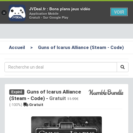
Toggl
JVDeal.fr : Bons plans jeux vidéo
VOIR
×
Application Mobile
navig
Gratuit - Sur Google Play
Accueil
>
Guns of Icarus Alliance (Steam - Code)
Guns of Icarus Alliance
Expiré
(Steam - Code)
-
Gratuit
11.99€
(-100%)
Gratuit