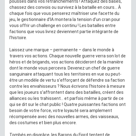
poussés dans vos retranchements ! Attaquez des bases,
chassez des convois ou survivez à la bataille en cours… À
chaque fois que vous penserez maîtriser une facette du
jeu, le gestionnaire d’IA montera la tension d’un cran pour
vous offrir un challenge en continu ! Les batailles entre
factions que vous livrez deviennent partie intégrante de
l’histoire.
Laissez une marque – permanente – dans le monde à
travers vos actions. Chaque nouvelle guerre verra son lot de
héros et de brigands, vos actions décideront de la manière
dont le monde vous percevra. Devenez un chef de guerre
sanguinaire attaquant tous les territoires en vue ou peut-
être un modèle de vertu s’efforçant de défendre sa faction
contre les envahisseurs ? Nous écrivons l’histoire à mesure
que les joueurs s’affrontent dans des batailles, créent des
alliances ou les trahissent… et parfois même à partir de ce
qui se dit sur le chat public ! Quatre puissantes factions ont
besoin de votre force, votre loyauté sera amplement
récompensée avec des nouvelles armes, des vaisseaux,
des costumes et bien plus encore.
Tombés en disgrâce, les Barons du Fjord tentent de