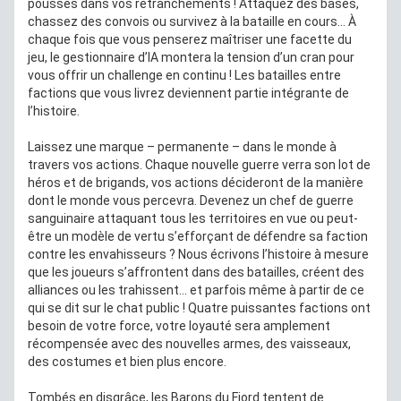
poussés dans vos retranchements ! Attaquez des bases,
chassez des convois ou survivez à la bataille en cours… À
chaque fois que vous penserez maîtriser une facette du
jeu, le gestionnaire d’IA montera la tension d’un cran pour
vous offrir un challenge en continu ! Les batailles entre
factions que vous livrez deviennent partie intégrante de
l’histoire.
Laissez une marque – permanente – dans le monde à
travers vos actions. Chaque nouvelle guerre verra son lot de
héros et de brigands, vos actions décideront de la manière
dont le monde vous percevra. Devenez un chef de guerre
sanguinaire attaquant tous les territoires en vue ou peut-
être un modèle de vertu s’efforçant de défendre sa faction
contre les envahisseurs ? Nous écrivons l’histoire à mesure
que les joueurs s’affrontent dans des batailles, créent des
alliances ou les trahissent… et parfois même à partir de ce
qui se dit sur le chat public ! Quatre puissantes factions ont
besoin de votre force, votre loyauté sera amplement
récompensée avec des nouvelles armes, des vaisseaux,
des costumes et bien plus encore.
Tombés en disgrâce, les Barons du Fjord tentent de