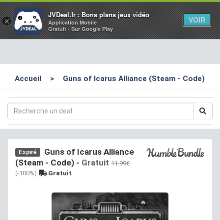
Toggl
JVDeal.fr : Bons plans jeux vidéo
VOIR
×
Application Mobile
navig
Gratuit - Sur Google Play
Accueil
>
Guns of Icarus Alliance (Steam - Code)
Guns of Icarus Alliance
Expiré
(Steam - Code)
-
Gratuit
11.99€
(-100%)
Gratuit