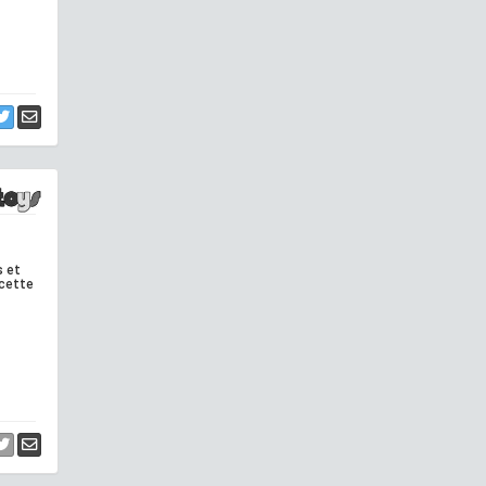
s et
 cette