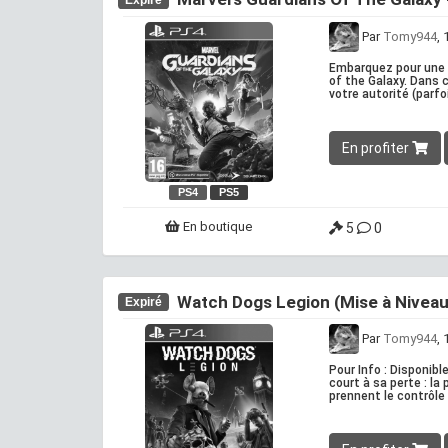
Par
Tomy944
,
Embarquez pour une v
of the Galaxy. Dans 
votre autorité (parfo
En profiter
PS4
PS5
En boutique
5
0
Watch Dogs Legion (Mise à Niveau
Expiré
Par
Tomy944
,
Pour Info : Disponib
court à sa perte : la
prennent le contrôle 