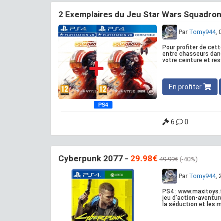
2 Exemplaires du Jeu Star Wars Squadron
Par
Tomy944
,
Pour profiter de cet
entre chasseurs dan
votre ceinture et res
En profiter
PS4
6
0
Cyberpunk 2077 -
29.98€
49.99€
(-40%)
Par
Tomy944
,
PS4 : www.maxitoys.f
jeu d’action-aventur
la séduction et les m