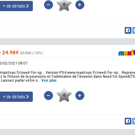
6
+ de détails
-
24.98€
39.99€
(-38%)
25/02/2021 08:07
axitoys.fr/need-for-sp... Version PS4 www.maxitoys.fr/need-for-sp... Reprene
z le frisson de la poursuite et l'adrénaline de l'évasion dans Need for Speed(T
Laissez parler votre s...
Voir plus
6
+ de détails