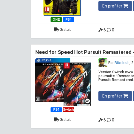
En profiter
ONE
PS4
Gratuit
6
0
Need for Speed Hot Pursuit Remastered 
Par
Bibeleuh
, 
Version Switch www.m
poursuite ! Ressente
Pursuit Remastered. 
En profiter
PS4
Switch
Gratuit
6
0