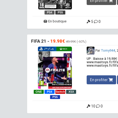
En profiter
PS4
PS5
En boutique
5
0
FIFA 21 -
19.98€
49.99€
(-60%)
Par
Tomy944
,
UP : Baisse à 19,98€ 
www.maxitoys.fr/fifa
www.maxitoys.fr/fifa
En profiter
ONE
PS4
Switch
XSX
PS5
10
0