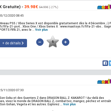
X Gratuite) -
39.98€
54.99€
(-27%)
 03/12/2020 08:45
à Niveau PS5 / Xbox Series X est disponible gratuitement dès le 4 Décembre ;-) 
r/fifa-21-ps4... Xbox One / Xbox Series X : www.maxitoys.fr/fifa-21-xbo... Gag
ORTS FIFA 21, avec le ...
Voir plus
6
+ de détails
 25/11/2020 07:30
e Son Goku et des Guerriers Z dans DRAGON BALL Z: KAKAROT ! Au-delà des
es, vivez le monde de DRAGON BALL Z, combattez, mangez, pêchez et entraî
Son Gohan, Vegeta et les autres. Explorez ...
Voir plus