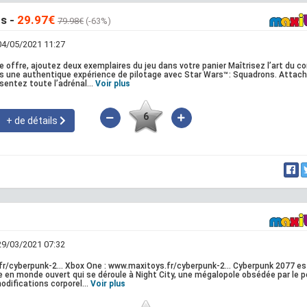
s -
29.97€
79.98€
(-63%)
 04/05/2021 11:27
te offre, ajoutez deux exemplaires du jeu dans votre panier Maîtrisez l’art du 
s une authentique expérience de pilotage avec Star Wars™: Squadrons. Attac
sentez toute l’adrénal...
Voir plus
6
+ de détails
 29/03/2021 07:32
r/cyberpunk-2... Xbox One : www.maxitoys.fr/cyberpunk-2... Cyberpunk 2077 es
e en monde ouvert qui se déroule à Night City, une mégalopole obsédée par le p
odifications corporel...
Voir plus