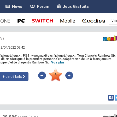
News
Forum
Jeux Gratuits
Voi
0%)
 12/04/2022 09:42
r/jouet/jeux-... PS4 : www.maxitoys.fr/jouet/jeux-... Tom Clancy's Rainbow Six
 de tir tactique à la première personne en coopération de un à trois joueurs.
ipe d'élite d'agents Rainbow Si...
Voir plus
3
+ de détails
 -
29.99€