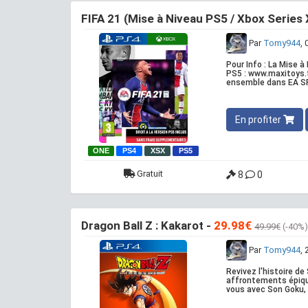
FIFA 21 (Mise à Niveau PS5 / Xbox Series 
Par
Tomy944
,
Pour Info : La Mise 
PS5 : www.maxitoys.f
ensemble dans EA SP
En profiter
ONE
PS4
XSX
PS5
Gratuit
8
0
Dragon Ball Z : Kakarot -
29.98€
49.99€
(-40%)
Par
Tomy944
,
Revivez l'histoire d
affrontements épiqu
vous avec Son Goku, 