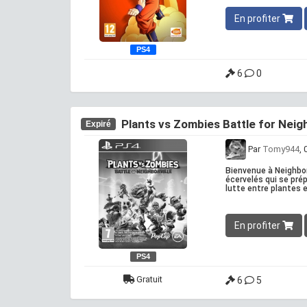
En profiter
PS4
6
0
Plants vs Zombies Battle for Neigh
Expiré
Par
Tomy944
,
Bienvenue à Neighbor
écervelés qui se pré
lutte entre plantes 
En profiter
PS4
Gratuit
6
5