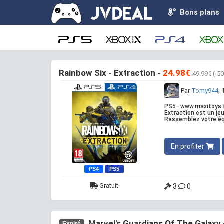
Bons plans
Rainbow Six - Extraction -
24.98€
49.99€
(-5
Par
Tomy944
,
PS5 : www.maxitoys.f
Extraction est un jeu
Rassemblez votre équ
En profiter
PS4
PS5
Gratuit
3
0
Marvel's Guardians Of The Galaxy
Expiré