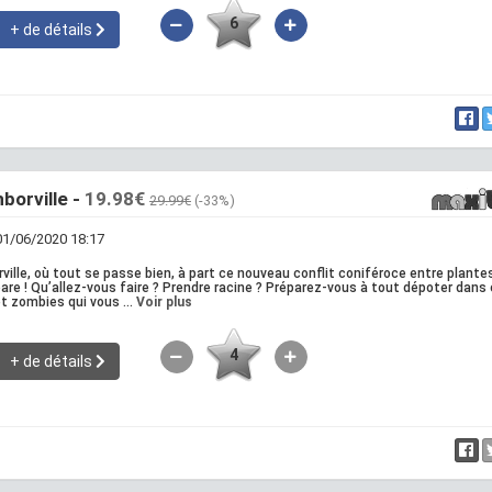
6
+ de détails
borville -
19.98€
29.99€
(-33%)
 01/06/2020 18:17
ville, où tout se passe bien, à part ce nouveau conflit coniféroce entre plante
pare ! Qu’allez-vous faire ? Prendre racine ? Préparez-vous à tout dépoter dans
et zombies qui vous ...
Voir plus
4
+ de détails