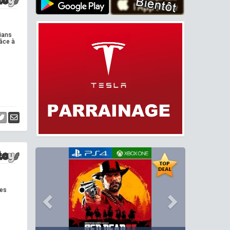
dians
râce à
res