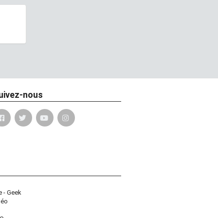
uivez-nous
e - Geek
déo