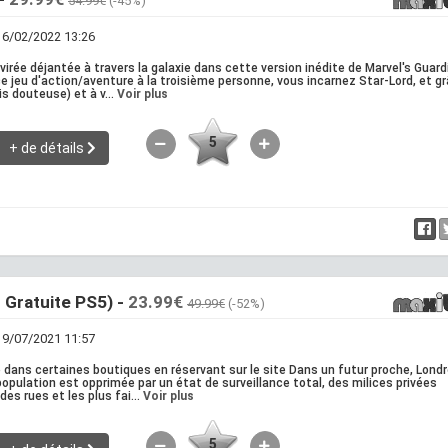
54.99€
(-45%)
 16/02/2022 13:26
irée déjantée à travers la galaxie dans cette version inédite de Marvel's Guar
ce jeu d'action/aventure à la troisième personne, vous incarnez Star-Lord, et g
is douteuse) et à v...
Voir plus
5
+ de détails
 Gratuite PS5) -
23.99€
49.99€
(-52%)
 19/07/2021 11:57
le dans certaines boutiques en réservant sur le site Dans un futur proche, Lond
 population est opprimée par un état de surveillance total, des milices privées
des rues et les plus fai...
Voir plus
5