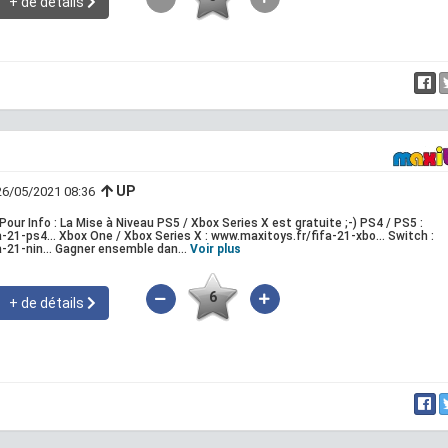
+ de détails
UP
 26/05/2021 08:36
Pour Info : La Mise à Niveau PS5 / Xbox Series X est gratuite ;-) PS4 / PS5 :
-21-ps4... Xbox One / Xbox Series X : www.maxitoys.fr/fifa-21-xbo... Switch :
-21-nin... Gagner ensemble dan...
Voir plus
6
+ de détails