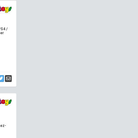
PS4 /
ner
nez-