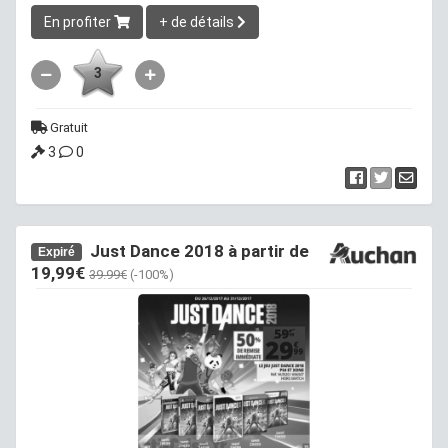
En profiter
+ de détails
3
Gratuit
3
0
Just Dance 2018 à partir de
Expiré
19,99€
39.99€
(-100%)