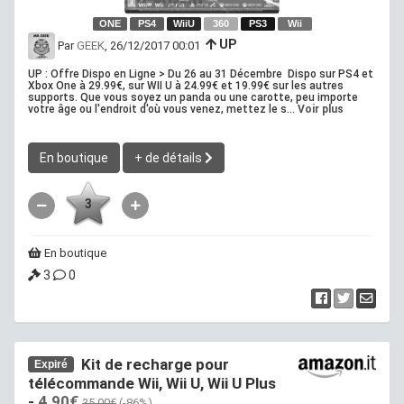
ONE
PS4
WiiU
360
PS3
Wii
UP
Par
GEEK
, 26/12/2017 00:01
UP : Offre Dispo en Ligne > Du 26 au 31 Décembre Dispo sur PS4 et
Xbox One à 29.99€, sur WII U à 24.99€ et 19.99€ sur les autres
supports. Que vous soyez un panda ou une carotte, peu importe
votre âge ou l'endroit d'où vous venez, mettez le s...
Voir plus
En boutique
+ de détails
3
En boutique
3
0
Kit de recharge pour
Expiré
télécommande Wii, Wii U, Wii U Plus
-
4.90€
35.00€
(-86%)