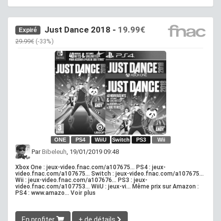
Just Dance 2018 -
19.99€
Expiré
29.99€
(-33%)
ONE
PS4
WiiU
Switch
PS3
Wii
Par
Bibeleuh
, 19/01/2019 09:48
Xbox One : jeux-video.fnac.com/a107675... PS4 : jeux-
video.fnac.com/a107675... Switch : jeux-video.fnac.com/a107675...
Wii : jeux-video.fnac.com/a107676... PS3 : jeux-
video.fnac.com/a107753... WiiU : jeux-vi... Même prix sur Amazon :
PS4 : www.amazo...
Voir plus
En profiter
+ de détails