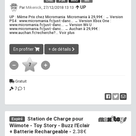
ONE
PS4
WiiU
Wii
UP
Par
Mikenick
, 27/12/2018 13:13
UP : Même Prix chez Micromania Micromania à 29,99€ : → Version
PS4 : www.micromania.fr/just-danc... → Version Xbox One :
www.micromania.fr/just-danc... → Version Wii U :
www.micromania.fr/just-danc... → Auchan à 29,99€ :
www.auchan.fr/recherche?...
Voir plus
En profiter
+ de détails
7
Gratuit
7
1
Station de Charge pour
Expiré
Wiimote - Toy Story - Buzz l'Eclair
+ Batterie Rechargeable -
2.38€