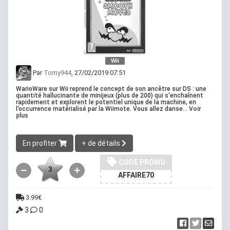
Wii
Par
Tomy944
, 27/02/2019 07:51
WarioWare sur Wii reprend le concept de son ancêtre sur DS : une
quantité hallucinante de minijeux (plus de 200) qui s'enchaînent
rapidement et explorent le potentiel unique de la machine, en
l'occurrence matérialisé par la Wiimote. Vous allez danse...
Voir
plus
En profiter
+ de détails
CODE PROMO
3
AFFAIRE70
3.99€
3
0