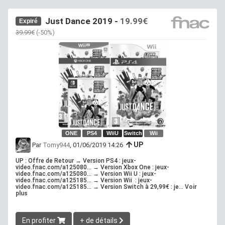
Just Dance 2019 -
19.99€
Expiré
39.99€
(-50%)
ONE
PS4
WiiU
Switch
Wii
UP
Par
Tomy944
, 01/06/2019 14:26
UP : Offre de Retour → Version PS4 : jeux-
video.fnac.com/a125080... → Version Xbox One : jeux-
video.fnac.com/a125080... → Version Wii U : jeux-
video.fnac.com/a125185... → Version Wii : jeux-
video.fnac.com/a125185... → Version Switch à 29,99€ : je...
Voir
plus
En profiter
+ de détails