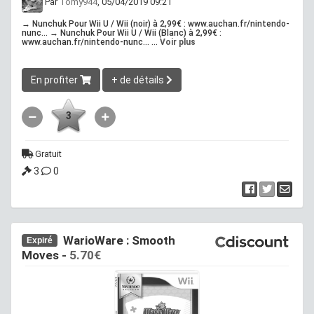
Par
Tomy944
, 05/04/2019 09:21
→ Nunchuk Pour Wii U / Wii (noir) à 2,99€ : www.auchan.fr/nintendo-
nunc... → Nunchuk Pour Wii U / Wii (Blanc) à 2,99€ :
www.auchan.fr/nintendo-nunc... ...
Voir plus
En profiter
+ de détails
3
Gratuit
3
0
WarioWare : Smooth
Expiré
Moves -
5.70€