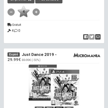
4
Gratuit
4
0
Just Dance 2019 -
Expiré
29.99€
59.99€
(-50%)