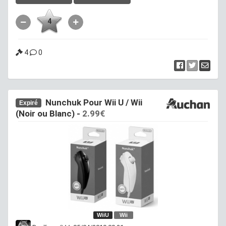
4
4
0
Nunchuk Pour Wii U / Wii
Expiré
(Noir ou Blanc) -
2.99€
WiiU
Wii