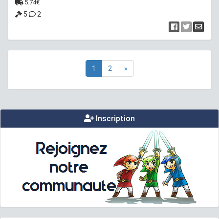
5.74€
5
2
1
2
»
Inscription