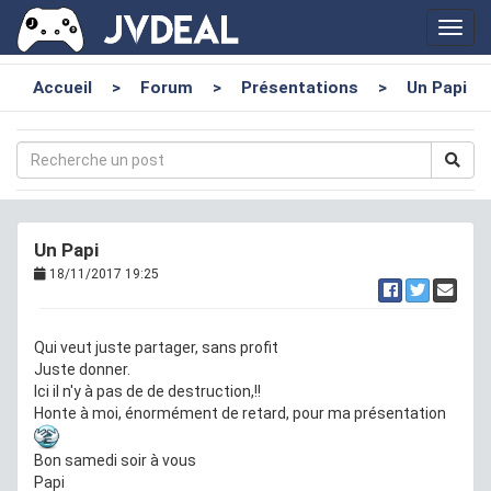
Toggl
navig
Accueil
>
Forum
>
Présentations
>
Un Papi
Un Papi
18/11/2017 19:25
Qui veut juste partager, sans profit
Juste donner.
Ici il n'y à pas de de destruction,!!
Honte à moi, énormément de retard, pour ma présentation
Bon samedi soir à vous
Papi