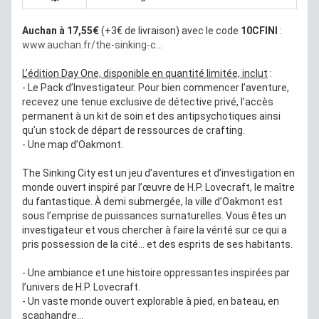
Auchan à 17,55€
(+3€ de livraison) avec le code
10CFINI
:
www.auchan.fr/the-sinking-c...
L’édition Day One, disponible en quantité limitée, inclut
:
- Le Pack d’Investigateur. Pour bien commencer l’aventure,
recevez une tenue exclusive de détective privé, l’accès
permanent à un kit de soin et des antipsychotiques ainsi
qu’un stock de départ de ressources de crafting.
- Une map d’Oakmont.
The Sinking City est un jeu d’aventures et d’investigation en
monde ouvert inspiré par l’œuvre de H.P. Lovecraft, le maître
du fantastique. À demi submergée, la ville d’Oakmont est
sous l’emprise de puissances surnaturelles. Vous êtes un
investigateur et vous chercher à faire la vérité sur ce qui a
pris possession de la cité… et des esprits de ses habitants.
- Une ambiance et une histoire oppressantes inspirées par
l’univers de H.P. Lovecraft.
- Un vaste monde ouvert explorable à pied, en bateau, en
scaphandre…