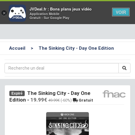
Toggl
JVDeal.fr : Bons plans jeux vidéo
VOIR
×
Application Mobile
navig
Gratuit - Sur Google Play
Accueil
>
The Sinking City - Day One Edition
The Sinking City - Day One
Expiré
Edition
-
19.99€
49.99€
(-60%)
Gratuit