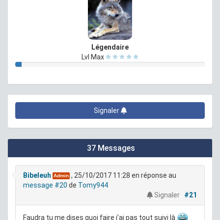
Légendaire
Lvl Max
Signaler
37 Messages
Bibeleuh
, 25/10/2017 11:28
en réponse au
Admin
message #20
de
Tomy944
Signaler
#21
Faudra tu me dises quoi faire j'ai pas tout suivi là