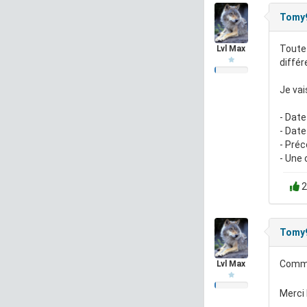
Tomy
Toute 
Lvl Max
différ
Je vai
- Date
- Date
- Préc
- Une 
2
Tomy
Comme 
Lvl Max
Merci 