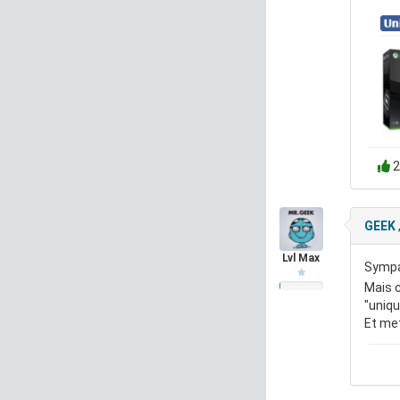
2
GEEK
Lvl Max
Symp
Mais c
"uniqu
Et me