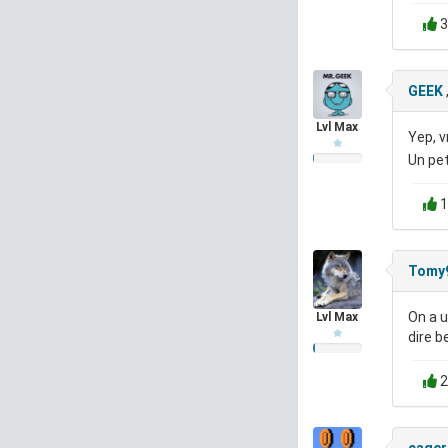
3
GEEK
Lvl Max
Yep, 
Un pet
1
Tomy
On a u
Lvl Max
dire b
2