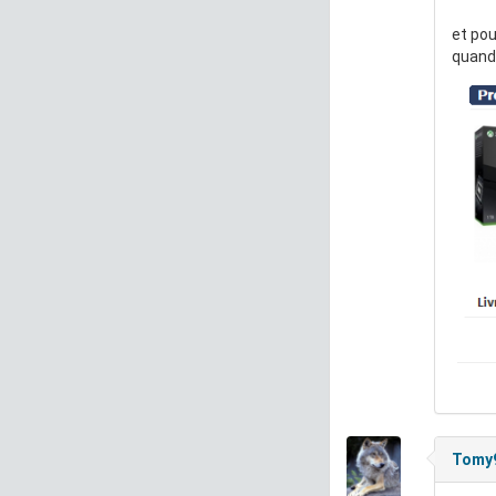
et po
quand 
Tomy