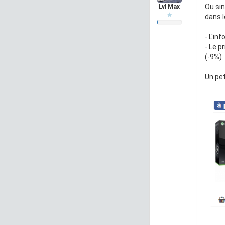
Ou sin
Lvl Max
dans l
- L'in
- Le p
(-9%)
Un pe