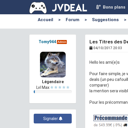
Bons plans
Accueil
>
Forum
>
Suggestions
>
Les Titres des D
Tomy944
Admin
04/10/2017 20:03
Hello les ami(e)s
Pour faire simple, je 
deals (un peu cafouill
Légendaire
comparer)
Lvl Max
la mention sera visib
Pour les précommand
Signaler