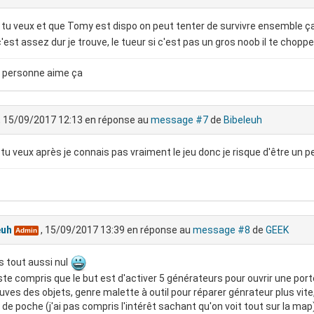
 tu veux et que Tomy est dispo on peut tenter de survivre ensemble 
'est assez dur je trouve, le tueur si c'est pas un gros noob il te chopp
 personne aime ça
, 15/09/2017 12:13
en réponse au
message #7
de
Bibeleuh
i tu veux après je connais pas vraiment le jeu donc je risque d'être un 
euh
, 15/09/2017 13:39
en réponse au
message #8
de
GEEK
Admin
s tout aussi nul
uste compris que le but est d'activer 5 générateurs pour ouvrir une port
uves des objets, genre malette à outil pour réparer génrateur plus vite, 
de poche (j'ai pas compris l'intérêt sachant qu'on voit tout sur la map) .