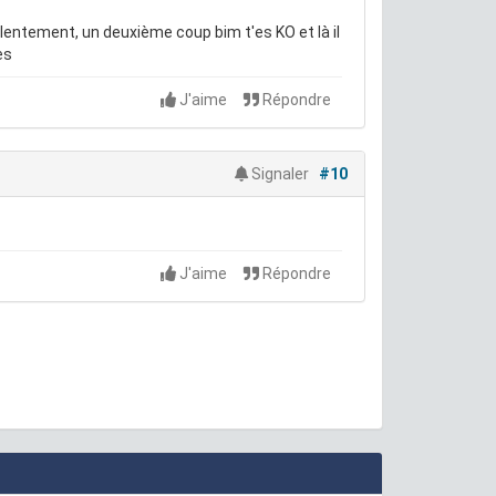
 lentement, un deuxième coup bim t'es KO et là il
ies
J'aime
Répondre
Signaler
#10
J'aime
Répondre