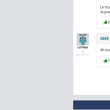
Le tru
te pre
2
GEEK
Lvl Max
Ah ou
1