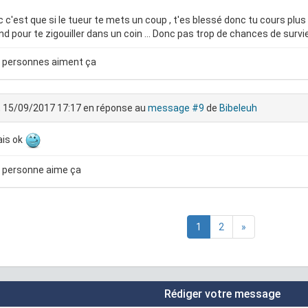
c c'est que si le tueur te mets un coup , t'es blessé donc tu cours plus
nd pour te zigouiller dans un coin ... Donc pas trop de chances de surv
 personnes aiment ça
, 15/09/2017 17:17
en réponse au
message #9
de
Bibeleuh
ais ok
 personne aime ça
1
2
»
Rédiger votre message