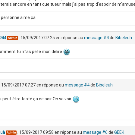
terais encore en tant que tueur mais j'ai pas trop d'espoir de m'amus
 personne aime ça
944
, 15/09/2017 07:25
en réponse au
message #4
de
Bibeleuh
Admin
omment tu m'as pété mon délire
, 15/09/2017 07:27
en réponse au
message #4
de
Bibeleuh
s peut être testé ça ce soir On va voir
euh
, 15/09/2017 09:58
en réponse au
message #6
de
GEEK
Admin