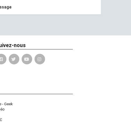
essage
uivez-nous
e - Geek
déo
PC