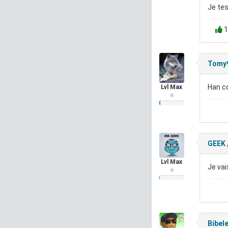
Je tes
1
Tomy
Han c
Lvl Max
GEEK
Lvl Max
Je vai
Bibel