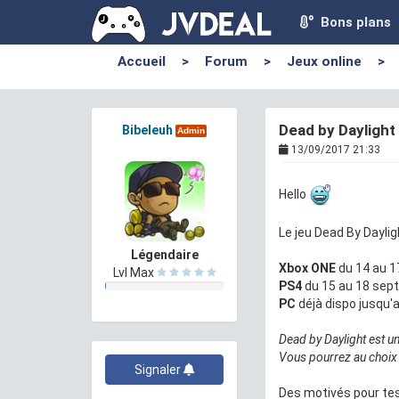
Bons plans
Accueil
>
Forum
>
Jeux online
>
Dead by Daylight
Bibeleuh
Admin
13/09/2017 21:33
Hello
Le jeu Dead By Dayli
Légendaire
Xbox ONE
du 14 au 1
Lvl Max
PS4
du 15 au 18 sep
PC
déjà dispo jusqu'
Dead by Daylight est un
Vous pourrez au choix
Signaler
Des motivés pour tes