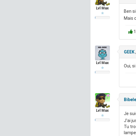
Lvl Max
Ben si
Mais c
1
GEEK
Lvl Max
Oui, s
Bibel
Lvl Max
Je sui
J'ai j
Tu tro
lampe 