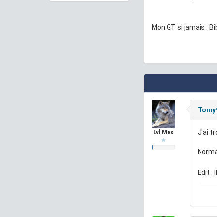
Mon GT si jamais : B
Tomy
J'ai t
Lvl Max
Normal
Edit :