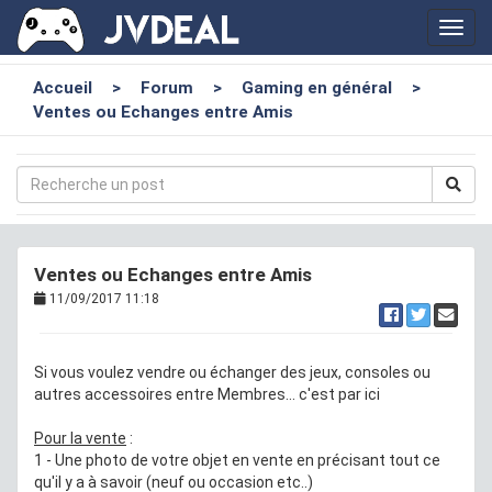
Toggl
navig
Accueil
>
Forum
>
Gaming en général
>
Ventes ou Echanges entre Amis
Ventes ou Echanges entre Amis
11/09/2017 11:18
Si vous voulez vendre ou échanger des jeux, consoles ou
autres accessoires entre Membres... c'est par ici
Pour la vente
:
1 - Une photo de votre objet en vente en précisant tout ce
qu'il y a à savoir (neuf ou occasion etc..)