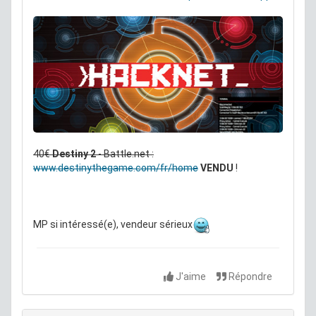
40€
Destiny 2
- Battle.net :
www.destinythegame.com/fr/home
VENDU
!
MP si intéressé(e), vendeur sérieux
J'aime
Répondre