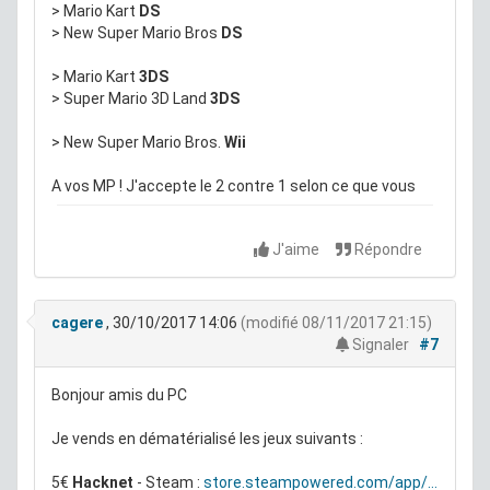
> Mario Kart
DS
> New Super Mario Bros
DS
> Mario Kart
3DS
> Super Mario 3D Land
3DS
> New Super Mario Bros.
Wii
A vos MP ! J'accepte le 2 contre 1 selon ce que vous
me proposerez
J'aime
Répondre
cagere
, 30/10/2017 14:06
(modifié 08/11/2017 21:15)
Signaler
#7
Bonjour amis du PC
Je vends en dématérialisé les jeux suivants :
5€
Hacknet
- Steam :
store.steampowered.com/app/...