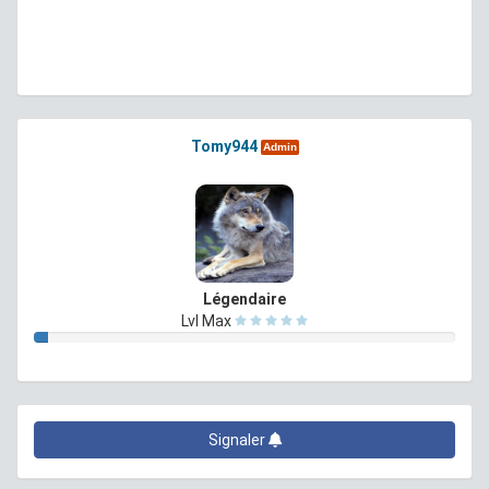
Tomy944
Admin
Légendaire
Lvl Max
Signaler