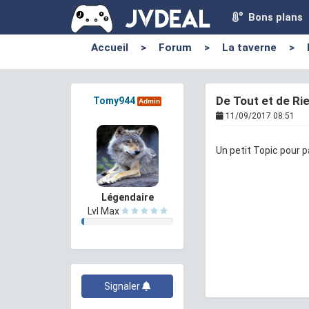
Bons plans
Accueil
>
Forum
>
La taverne
>
De Tout et de Ri
Tomy944
Admin
11/09/2017 08:51
Un petit Topic pour 
Légendaire
Lvl Max
Signaler