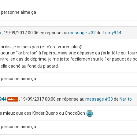
 personne aime ça
o
, 19/09/2017 00:06
en réponse au
message #32
de
Tomy944
'ai dis, je ne bois pas (et c'est vrai en plus)!
igueur un "kir breton" à l'apéro...mais si je dépasse ça j'ai la tête qui to
ntre, en cas de déprime, je me jette facilement sur le 1er paquet de b
ella caché au fond du placard....
 personne aime ça
944
, 19/09/2017 00:08
en réponse au
message #33
de
Natito
Admin
de mieux que des Kinder Bueno ou ChocoBon
 personne aime ça