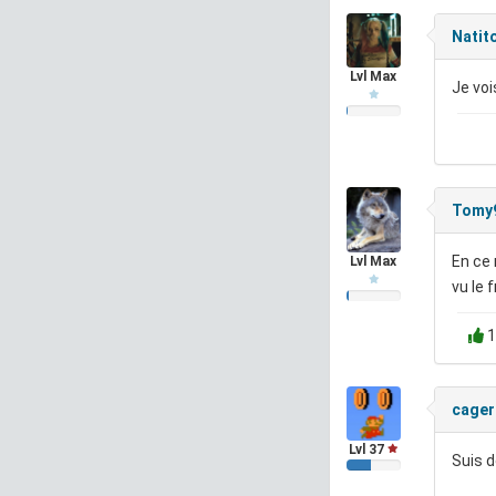
Natit
Lvl Max
Je voi
Tomy
En ce 
Lvl Max
vu le 
1
cager
Lvl 37
Suis d