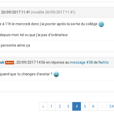
, 20/09/2017 11:41
(modifié 20/09/2017 11:41)
ie à 11h le mercredi donc j'ai poster après la sortie du collège
 depuis mon tel vu que j'ai pas d'ordinateur
 personne aime ça
euh
, 20/09/2017 14:56
en réponse au
message #38
de
Natito
Admin
quand que tu changes d'avatar ?
«
1
2
3
4
5
6
...
24