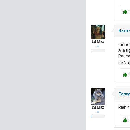
1
Natit
Lvl Max
Je te l
A la r
Par co
de Nut
1
Tomy
Rien 
Lvl Max
1