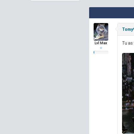
Tomy
Tu as 
Lvl Max