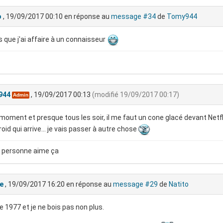
o
, 19/09/2017 00:10
en réponse au
message #34
de
Tomy944
s que j'ai affaire à un connaisseur
944
, 19/09/2017 00:13
(modifié 19/09/2017 00:17)
Admin
moment et presque tous les soir, il me faut un cone glacé devant Netfl
froid qui arrive... je vais passer à autre chose
 personne aime ça
e
, 19/09/2017 16:20
en réponse au
message #29
de
Natito
e 1977 et je ne bois pas non plus.