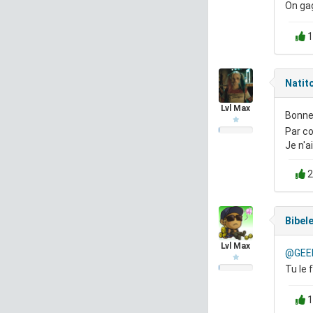
On gag
1
Natit
Lvl Max
Bonne
Par co
Je n'a
2
Bibel
Lvl Max
@GEE
Tu le 
1