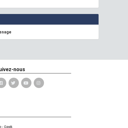
essage
uivez-nous
e - Geek