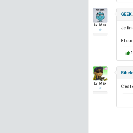
GEEK
Lvl Max
Je fin
Et oui
1
Bibel
Lvl Max
C'est 