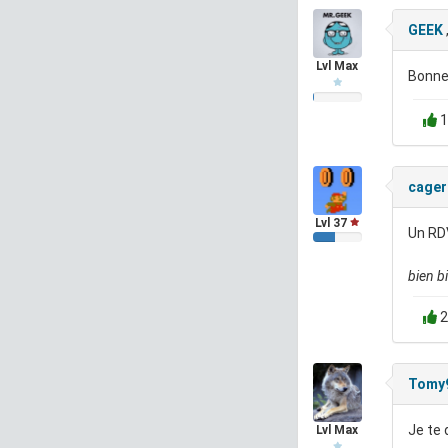
GEEK
Lvl Max
Bonne
1
cager
Lvl 37
Un RDV
bien bi
2
Tomy
Je te 
Lvl Max