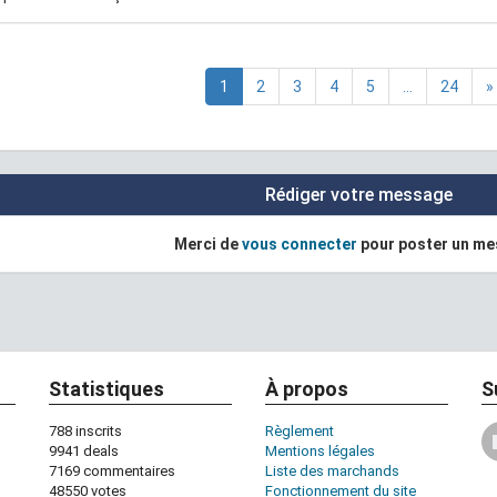
1
2
3
4
5
...
24
»
Rédiger votre message
Merci de
vous connecter
pour poster un m
Statistiques
À propos
S
788 inscrits
Règlement
9941 deals
Mentions légales
7169 commentaires
Liste des marchands
48550 votes
Fonctionnement du site