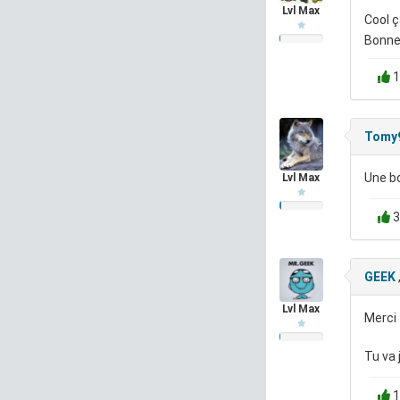
Lvl Max
Cool ç
Bonne
1
Tomy
Une bo
Lvl Max
3
GEEK
Lvl Max
Merci
Tu va 
1