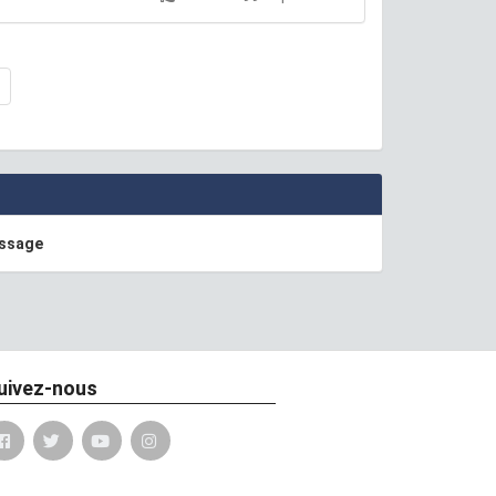
essage
uivez-nous