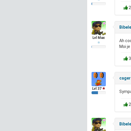
2
Bibel
Lvl Max
Ah coo
Moi je
3
cager
Lvl 37
Sympa
2
Bibel