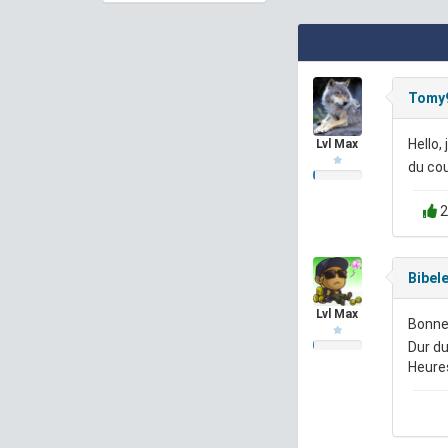
Tomy
Hello,
Lvl Max
du cou
2
Bibel
Lvl Max
Bonne
Dur du
Heures