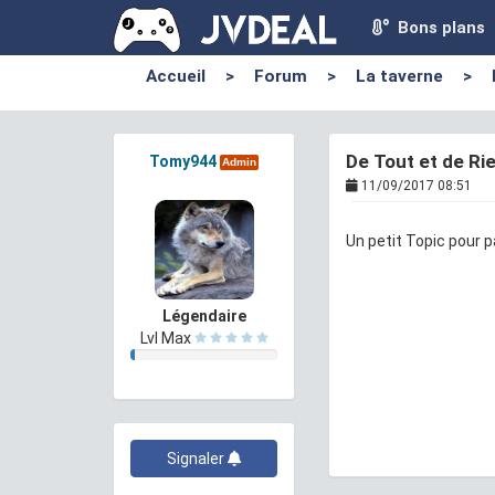
Bons plans
Accueil
>
Forum
>
La taverne
>
De Tout et de Ri
Tomy944
Admin
11/09/2017 08:51
Un petit Topic pour 
Légendaire
Lvl Max
Signaler