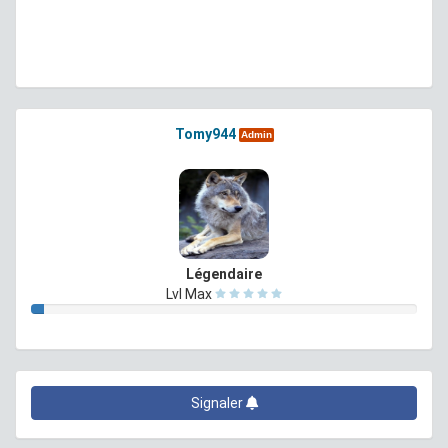
Tomy944
Admin
Légendaire
Lvl Max
Signaler