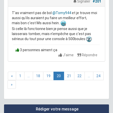
Signaler
#201
T'as vraiment pas de bol
@Tomy944
et je trouve moi
aussi qu'ils auraient pu faire un meilleur effort,
mais bon c'est Ms aussi hein..
Si celle là fonctionne bien je pense aussi que je
laisserais tomber, mais n'empêche que c'est pas
sérieux du tout pour une console à 500boules
3 personnes aiment ça
J'aime
Répondre
«
1
...
18
19
20
21
22
...
24
»
Rédiger votre message