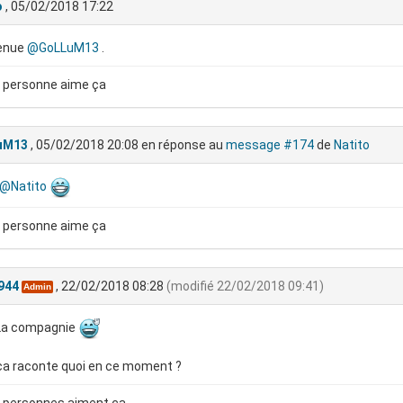
o
, 05/02/2018 17:22
enue
@GoLLuM13
.
 personne aime ça
uM13
, 05/02/2018 20:08
en réponse au
message #174
de
Natito
@Natito
 personne aime ça
944
, 22/02/2018 08:28
(modifié 22/02/2018 09:41)
Admin
 La compagnie
ça raconte quoi en ce moment ?