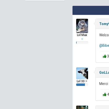
Tomy
Welc
Lvl Max
@Bibe
3
GoLL
Lvl 33
Merci 
4