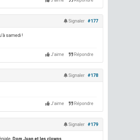
J'aime
Répondre
Signaler
#177
u'à samedi !
J'aime
Répondre
Signaler
#178
J'aime
Répondre
Signaler
#179
éniale,
Dom Juan et les clowns