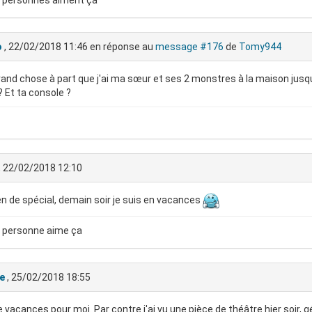
 personnes aiment ça
o
, 22/02/2018 11:46
en réponse au
message #176
de
Tomy944
and chose à part que j'ai ma sœur et ses 2 monstres à la maison jusq
 ? Et ta console ?
, 22/02/2018 12:10
en de spécial, demain soir je suis en vacances
 personne aime ça
e
, 25/02/2018 18:55
 vacances pour moi. Par contre j'ai vu une pièce de théâtre hier soir, g