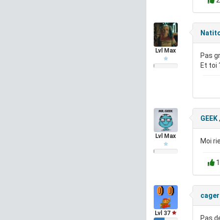
2
Natit
Lvl Max
Pas gr
Et toi
GEEK
Lvl Max
Moi ri
1
cager
Lvl 37
Pas de