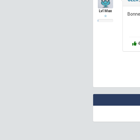
Lvl Max
Bonne
4