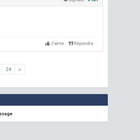
J'aime
Répondre
24
»
essage