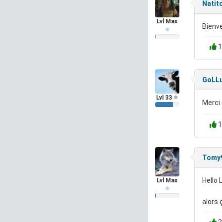
Natit
Lvl Max
Bienv
1
GoLL
Lvl 33
Merci
1
Tomy
Hello
Lvl Max
alors 