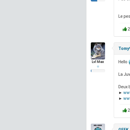
Le pes
2
Tomy
Hello
Lvl Max
La Juv
Deux b
►
www
►
www
2
GEEK