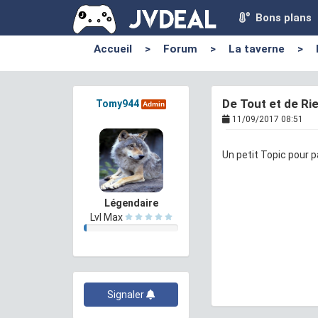
Bons plans
Accueil
>
Forum
>
La taverne
>
De Tout et de Ri
Tomy944
Admin
11/09/2017 08:51
Un petit Topic pour 
Légendaire
Lvl Max
Signaler