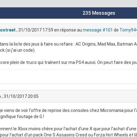
235 Messages
rostreet
, 31/10/2017 17:59
en réponse au
message #101
de
Tomy94
dans la liste des jeux à faire ou refaire : AC Origins, Mad Max, Batman
k (si j'ai un code).
ncore plein de trucs qui traînent sur ma PS4 aussi. On peut faire des j
o
, 31/10/2017 20:05
.je viens de voir l'offre de reprise des consoles chez Micromania pour l
nifique foutage de G !
rennent le Xbox moins chère pour l'achat d'une X que pour l'achat d'une 
pour l'achat d'un pack One S Assasins Creed ou Forza Hot Wheels et là 