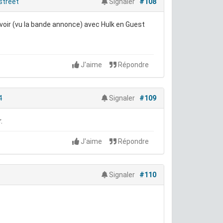
street
Signaler
#108
e voir (vu la bande annonce) avec Hulk en Guest
J'aime
Répondre
4
Signaler
#109
.
J'aime
Répondre
Signaler
#110