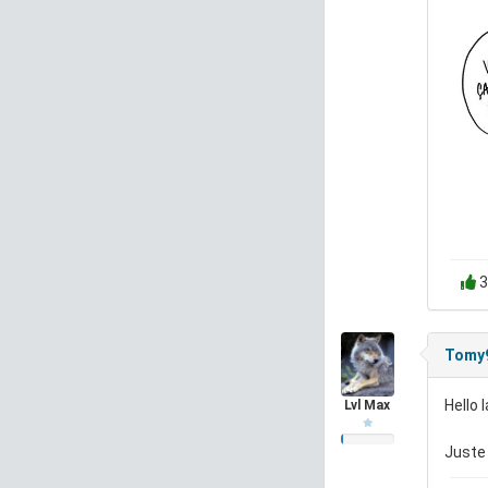
3
Tomy
Hello
Lvl Max
Juste 