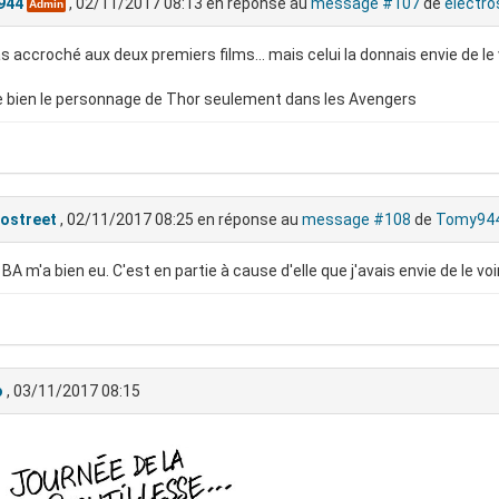
944
, 02/11/2017 08:13
en réponse au
message #107
de
electro
Admin
as accroché aux deux premiers films... mais celui la donnais envie de l
e bien le personnage de Thor seulement dans les Avengers
rostreet
, 02/11/2017 08:25
en réponse au
message #108
de
Tomy94
 BA m'a bien eu. C'est en partie à cause d'elle que j'avais envie de le voir
o
, 03/11/2017 08:15