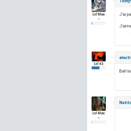
Tomy
J'ai p
Lvl Max
J'aim
elect
Lvl 43
Bah la
Natit
Lvl Max