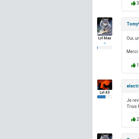
3
Tomy
Oui, u
Lvl Max
Merci 
1
elect
Lvl 43
Je rev
Trois 
2