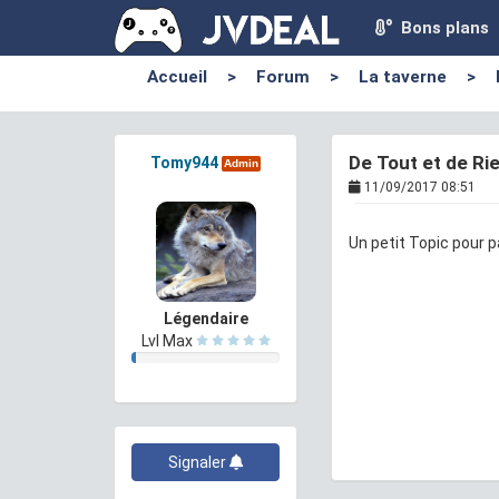
Bons plans
Accueil
>
Forum
>
La taverne
>
De Tout et de Ri
Tomy944
Admin
11/09/2017 08:51
Un petit Topic pour 
Légendaire
Lvl Max
Signaler