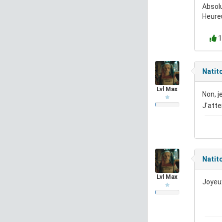
Absolu
Heureu
1
Natit
Lvl Max
Non, j
J'atte
Natit
Lvl Max
Joyeu