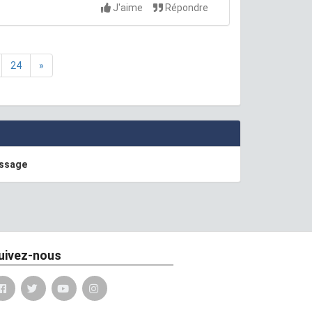
J'aime
Répondre
24
»
essage
uivez-nous