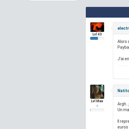
elect
Lvl 43
Alors 
Paybac
J'ai e
Natit
Lvl Max
Argh..
Un mag
Il rep
euros 