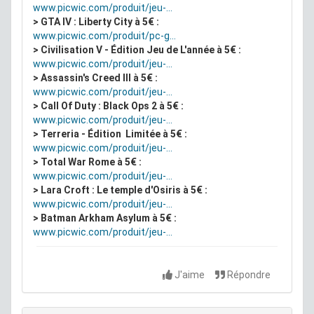
www.picwic.com/produit/jeu-...
> GTA IV : Liberty City à 5€ :
www.picwic.com/produit/pc-g...
> Civilisation V - Édition Jeu de L'année à 5€ :
www.picwic.com/produit/jeu-...
> Assassin's Creed III à 5€ :
www.picwic.com/produit/jeu-...
> Call Of Duty : Black Ops 2 à 5€ :
www.picwic.com/produit/jeu-...
> Terreria - Édition Limitée à 5€ :
www.picwic.com/produit/jeu-...
> Total War Rome à 5€ :
www.picwic.com/produit/jeu-...
>
Lara Croft : Le temple d'Osiris à 5€ :
www.picwic.com/produit/jeu-...
> Batman Arkham Asylum à 5€ :
www.picwic.com/produit/jeu-...
J'aime
Répondre