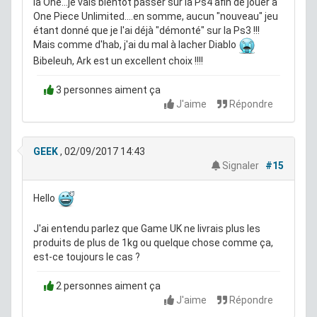
la One...je vais bientôt passer sur la Ps4 afin de jouer à
One Piece Unlimited....en somme, aucun "nouveau" jeu
étant donné que je l'ai déjà "démonté" sur la Ps3 !!!
Mais comme d'hab, j'ai du mal à lacher Diablo
Bibeleuh, Ark est un excellent choix !!!!
3 personnes aiment ça
J'aime
Répondre
GEEK
, 02/09/2017 14:43
Signaler
#15
Hello
J'ai entendu parlez que Game UK ne livrais plus les
produits de plus de 1kg ou quelque chose comme ça,
est-ce toujours le cas ?
2 personnes aiment ça
J'aime
Répondre