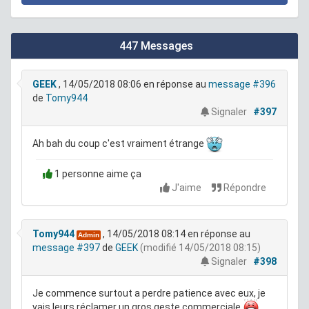
447 Messages
GEEK
, 14/05/2018 08:06
en réponse au
message #396
de
Tomy944
Signaler
#397
Ah bah du coup c'est vraiment étrange
1 personne aime ça
J'aime
Répondre
Tomy944
, 14/05/2018 08:14
en réponse au
Admin
message #397
de
GEEK
(modifié 14/05/2018 08:15)
Signaler
#398
Je commence surtout a perdre patience avec eux, je
vais leurs réclamer un gros geste commerciale