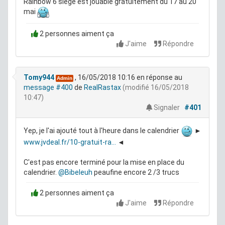
Rainbow 6 siège est jouable gratuitement du 17 au 20
mai
2 personnes aiment ça
J'aime
Répondre
Tomy944
, 16/05/2018 10:16
en réponse au
Admin
message #400
de
RealRastax
(modifié 16/05/2018
10:47)
Signaler
#401
Yep, je l'ai ajouté tout à l'heure dans le calendrier
►
www.jvdeal.fr/10-gratuit-ra...
◄
C'est pas encore terminé pour la mise en place du
calendrier.
@Bibeleuh
peaufine encore 2 /3 trucs
2 personnes aiment ça
J'aime
Répondre