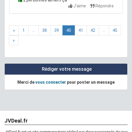
2 personnes aiment ça
J'aime
Répondre
«
1
...
38
39
40
41
42
...
45
»
Rédiger votre message
Merci de
vous connecter
pour poster un message
JVDeal.fr
JVDeal.fr est un site communautaire réalisé par deux passionnés de jeux