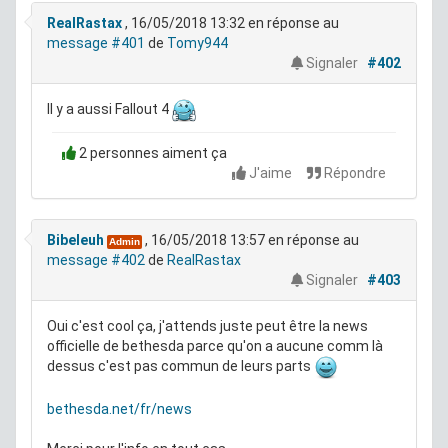
RealRastax
, 16/05/2018 13:32
en réponse au
message #401
de
Tomy944
Signaler
#402
Il y a aussi Fallout 4
2 personnes aiment ça
J'aime
Répondre
Bibeleuh
, 16/05/2018 13:57
en réponse au
Admin
message #402
de
RealRastax
Signaler
#403
Oui c'est cool ça, j'attends juste peut être la news
officielle de bethesda parce qu'on a aucune comm là
dessus c'est pas commun de leurs parts
bethesda.net/fr/news