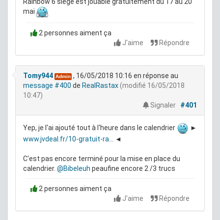
Rainbow 6 siège est jouable gratuitement du 17 au 20
mai
2 personnes aiment ça
J'aime
Répondre
Tomy944
, 16/05/2018 10:16
en réponse au
Admin
message #400
de
RealRastax
(modifié 16/05/2018
10:47)
Signaler
#401
Yep, je l'ai ajouté tout à l'heure dans le calendrier
►
www.jvdeal.fr/10-gratuit-ra...
◄
C'est pas encore terminé pour la mise en place du
calendrier.
@Bibeleuh
peaufine encore 2 /3 trucs
2 personnes aiment ça
J'aime
Répondre