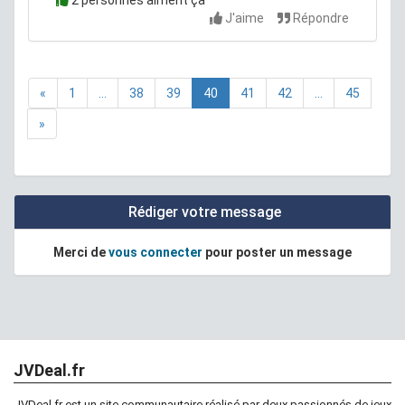
2 personnes aiment ça
J'aime
Répondre
«
1
...
38
39
40
41
42
...
45
»
Rédiger votre message
Merci de
vous connecter
pour poster un message
JVDeal.fr
JVDeal.fr est un site communautaire réalisé par deux passionnés de jeux