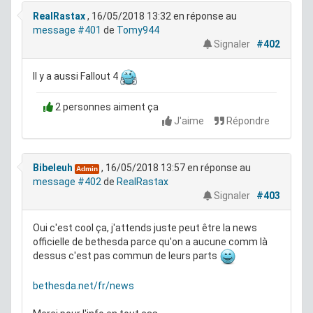
RealRastax
, 16/05/2018 13:32
en réponse au
message #401
de
Tomy944
Signaler
#402
Il y a aussi Fallout 4
2 personnes aiment ça
J'aime
Répondre
Bibeleuh
, 16/05/2018 13:57
en réponse au
Admin
message #402
de
RealRastax
Signaler
#403
Oui c'est cool ça, j'attends juste peut être la news
officielle de bethesda parce qu'on a aucune comm là
dessus c'est pas commun de leurs parts
bethesda.net/fr/news