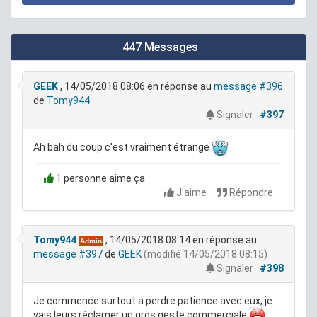
447 Messages
GEEK
, 14/05/2018 08:06
en réponse au
message #396
de
Tomy944
Signaler
#397
Ah bah du coup c'est vraiment étrange
1 personne aime ça
J'aime
Répondre
Tomy944
, 14/05/2018 08:14
en réponse au
Admin
message #397
de
GEEK
(modifié 14/05/2018 08:15)
Signaler
#398
Je commence surtout a perdre patience avec eux, je
vais leurs réclamer un gros geste commerciale