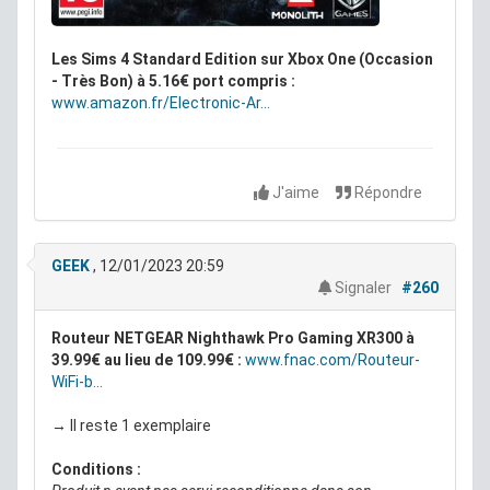
Les Sims 4 Standard Edition sur Xbox One (Occasion
- Très Bon) à 5.16€ port compris :
www.amazon.fr/Electronic-Ar...
Conditions :
Article d'occasion vérifié. Vendu par momox,
professionnel de la vente en ligne d'articles culturels
J'aime
Répondre
d'occasion. Article d'occasion en très bon état.
[Occasion - Comme Neuf] Calendrier de l'Avent Funko
Pop Harry Potter 2021 à 21.99€ au lieu de 59.99€ :
→ Il reste 1 exemplaire
www.fnac.com/Calendrier-de-...
GEEK
, 12/01/2023 20:59
→ Vendu et expédié par MOMOX
Signaler
#260
→ Il reste 3 exemplaires
→ Produit n ayant pas servi reconditionne dans son
Routeur NETGEAR Nighthawk Pro Gaming XR300 à
emballage d'origine fourni avec l'ensemble de ses
39.99€ au lieu de 109.99€ :
www.fnac.com/Routeur-
accessoires issu d'un carton abime en entrepot.
WiFi-b...
Garantie légale 24 mois
→ Il reste 1 exemplaire
Conditions :