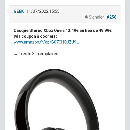
GEEK
, 11/07/2022 15:55
Signaler
#258
Casque Stéréo Xbox One à 13.49€ au lieu de 49.99€
(via coupon à cocher) :
www.amazon.fr/dp/B07CHQJZJ9...
→ Il reste 3 exemplaires
[Occasion - Comme Neuf] Figurine Funko Pop Marvel
Deadpool with Teddy Panties Exclusivité Fnac à
4.99€ au lieu de 21.99€ :
www.fnac.com/Figurine-
Funko...
→ Il reste 2 exemplaires
→ Produit n ayant pas servi reconditionne dans son
emballage d'origine fourni avec l'ensemble de ses
accessoires issu d'un carton abimé en entrepot.
Garantie légale 24 mois