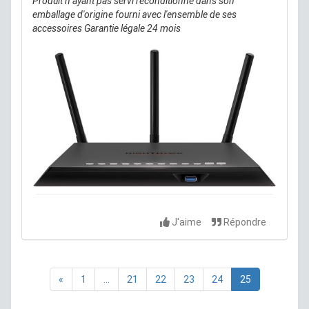
Produit n ayant pas servi reconditionne dans son
emballage d'origine fourni avec l'ensemble de ses
accessoires Garantie légale 24 mois
[Occasion - Comme Neuf] Figurine Mario et Les
Lapins Crétins Kingdom Battle Luigi 15 cm à 3.99€ au
lieu de 39.99€ :
jeux-video.fnac.com/Figurin...
→ Il reste 1 exemplaire
→ Produit neuf reconditionne dans son emballage
d'origine fourni avec l'ensemble de ses accessoires
issu du droit de changer d'avis dans les 15 jours.
J'aime
Répondre
Garantie légale 24 mois
«
1
...
21
22
23
24
25