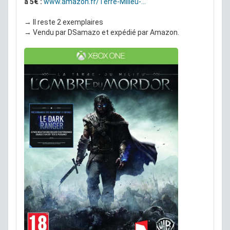
à 5€ :
www.amazon.fr/Terre-Milieu-...
→ Il reste 2 exemplaires
→ Vendu par DSamazo et expédié par Amazon.
[Occasion - Comme Neuf] Souris Microsoft
Intellimouse Pro + Age of Empires 2 Definitive
Edition à 18.99€ au lieu de 29.99€ :
www.fnac.com/Souris-Microso...
→ Il reste 1 exemplaire
→ Produit n ayant pas servi reconditionne dans son
emballage d'origine fourni avec l'ensemble de ses
accessoires Garantie légale 24 mois