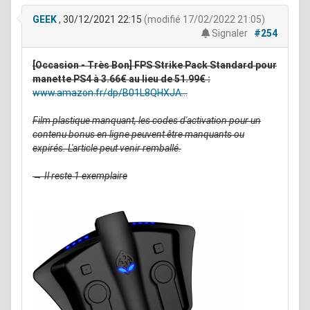
GEEK
, 30/12/2021 22:15
(modifié 17/02/2022 21:05)
Signaler
#254
[Occasion - Très Bon] FPS Strike Pack Standard pour
manette PS4 à 3.66€ au lieu de 51.99€ :
www.amazon.fr/dp/B01L8QHXJA...
Film plastique manquant, les codes d'activation pour un
contenu bonus en ligne peuvent être manquants ou
expirés. L'article peut venir remballé.
→ Il reste 1 exemplaire