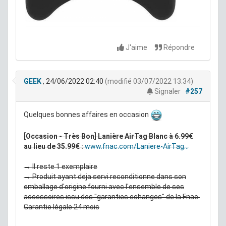
J'aime
Répondre
GEEK
, 24/06/2022 02:40
(modifié 03/07/2022 13:34)
Signaler
#257
Quelques bonnes affaires en occasion
[Occasion - Très Bon] Lanière AirTag Blanc à 6.99€
au lieu de 35.99€ :
www.fnac.com/Laniere-AirTag...
→ Il reste 1 exemplaire
→ Produit ayant deja servi reconditionne dans son
emballage d'origine fourni avec l'ensemble de ses
accessoires issu des "garanties echanges" de la Fnac.
Garantie légale 24 mois