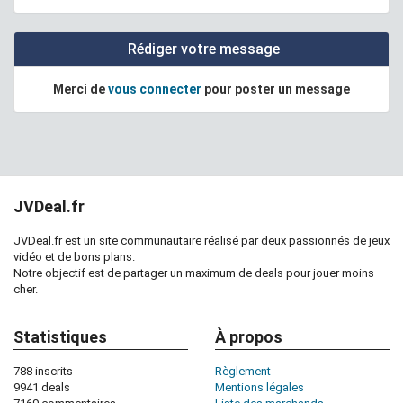
Rédiger votre message
Merci de
vous connecter
pour poster un message
JVDeal.fr
[Occasion - Très Bon] Beyond a Steel Sky Edition
JVDeal.fr est un site communautaire réalisé par deux passionnés de jeux
Steelbook sur PS5 à 13.99€ au lieu de 34.99€ :
jeux-
vidéo et de bons plans.
video.fnac.com/a162500...
Notre objectif est de partager un maximum de deals pour jouer moins
cher.
→ Il reste 1 exemplaire
→ Produit ayant déjà servi reconditionne dans son
Statistiques
À propos
emballage d'origine fourni avec l'ensemble de ses
accessoires issu des "garanties échanges" de la Fnac.
788 inscrits
Règlement
Garantie légale 24 mois
9941 deals
Mentions légales