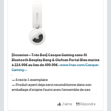
[Occasion - Très Bon] Casque Gaming sans fil
Bluetooth Beoplay Bang & Olufsen Portal Bleu marine
à 224.99€ au lieu de 499.99€ :
www.fnac.com/Casque-
Gaming-...
→ Il reste 1 exemplaire
→ Produit ayant deja servi reconditionne dans son
emballage d'origine fourni avec l'ensemble de ses
accessoires issu du droit de changer d'avis dans les 15
jours. Garantie légale 24 mois
J'aime
Répondre