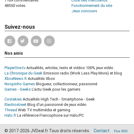
7169 commentaires
Liste des marchands
48550 votes
Fonctionnement du site
Jeux concours
Suivez-nous
Nos amis
PlayerOne.tv
Actualités, articles, tests et vidéos 100% jeux vidéo
La Chronique du Geek
Emission radio (Work Less Play More) et blog
XboxNews.fr
Actualités Xbox
Noopinho Games
Blogueur, collectionneur, passionné
Games - Geeks
L'actu Geek pour les gamers
Costakies
Actualités High Tech - Smartphone - Geek
Electrostreet
Blog d'un passionné de jeux vidéo
Thread
Web TV multimédia et gaming
Halo.fr
La référence Francophone sur Halo/PC
© 2017-2026 JVDeal.fr Tous droits réservés.
Contact
Flux RSS