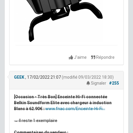
J'aime
Répondre
GEEK
, 17/02/2022 21:07
(modifié 09/03/2022 18:30)
Signaler
#255
[Occasion - Très Bon] Enceinte Hi-Fi connectée
Belkin Soundform Elite avec chargeur à induction
Blanc à 62.90€ :
www.fnac.com/Enceinte-Hi-Fi...
→ Il reste 1 exemplaire
Commentaires du vendeur :