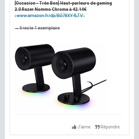
[Occasion - Très Bon] Haut-parleurs de gaming
2.0 Razer Nommo Chroma à 42.14€
:
www.amazon.fr/dp/B078XY4LTV...
→ Il reste 1 exemplaire
J'aime
Répondre