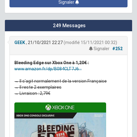
Signaler
249 Messages
GEEK
, 21/10/2021 22:27
(modifié 15/11/2021 00:32)
Signaler
#252
Bleeding Edge sur Xbox One à 1,20€ :
www.amazon.fr/dp/B084CLT7J6...
→ Il s'agit normalement de la version Française
→ Il reste 2 exemplaires
→ Livraison : 2,79€