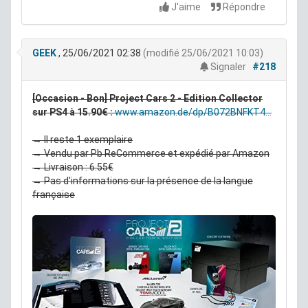
J'aime
Répondre
GEEK
, 25/06/2021 02:38
(modifié 25/06/2021 10:03)
Signaler
#218
[Occasion - Bon] Project Cars 2 - Edition Collector
sur PS4 à 15.90€ :
www.amazon.de/dp/B072BNFKT4...
→ Il reste 1 exemplaire
→ Vendu par Pb ReCommerce et expédié par Amazon
→ Livraison : 6.55€
→ Pas d'informations sur la présence de la langue
française