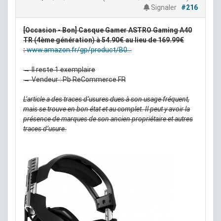
Signaler
#216
[Occasion - Bon] Casque Gamer ASTRO Gaming A40
TR (4ème génération) à 54.90€ au lieu de 169.99€
:
www.amazon.fr/gp/product/B0...
→ Il reste 1 exemplaire
→ Vendeur : Pb ReCommerce FR
L’article a des traces d’usures dues à son usage fréquent,
mais se trouve en bon état et au complet. Il peut y avoir la
présence de marques de son ancien propriétaire et autres
traces d’usure.