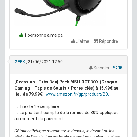
1 personne aime ça
J'aime
Répondre
GEEK
, 21/06/2021 12:50
Signaler
#215
[Occasion - Très Bon] Pack MSI LOOTBOX (Casque
Gaming + Tapis de Souris + Porte-clés) à 15.99€ au
lieu de 79.99€ :
www.amazon.fr/gp/product/B0...
→ Il reste 1 exemplaire
→ Le prix tient compte de la remise de 30% appliquée
au moment du paiement.
Défaut esthétique mineur sur le dessus, le devant ou les
côtés de l'article. Les embouts ne sont pas inclus. Le client