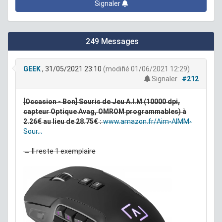
Signaler
249 Messages
GEEK
, 31/05/2021 23:10
(modifié 01/06/2021 12:29)
Signaler
#212
[Occasion - Bon] Souris de Jeu A.I.M (10000 dpi,
capteur Optique Avag, OMROM programmables) à
2.26€ au lieu de 28.75€ :
www.amazon.fr/Aim-AIMM-
Sour...
→ Il reste 1 exemplaire