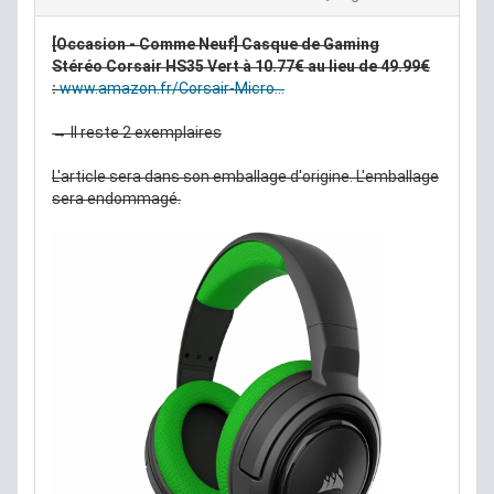
[Occasion - Comme Neuf] Casque de Gaming
Stéréo Corsair HS35 Vert à 10.77€ au lieu de 49.99€
:
www.amazon.fr/Corsair-Micro...
→ Il reste 2 exemplaires
L'article sera dans son emballage d'origine. L'emballage
sera endommagé.