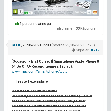
1 personne aime ça
J'aime
Répondre
GEEK
, 25/06/2021 15:03
(modifié 29/06/2021 17:20)
Signaler
#219
[Occasion - Etat Correct] Smartphone Apple iPhone 8
64 Go Or A+ Reconditionné à 128.90€ :
www.fnac.com/Smartphone-App...
→ Il reste 1 exemplaire
Commentaires du vendeur :
Produit réparé présentant des défauts esthétiques livré
dans son emballage d'origine (emballage pouvant
présenter un défaut) fourni avec l'ensemble de ses
accessoires - Garantie Darty Occasion 12 mois