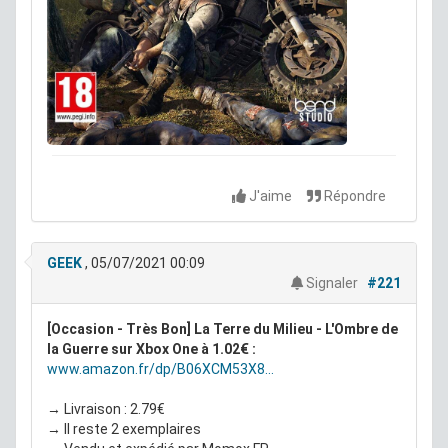
J'aime
Répondre
GEEK
, 05/07/2021 00:09
Signaler
#221
[Occasion - Très Bon] La Terre du Milieu - L'Ombre de
la Guerre sur Xbox One à 1.02€ :
www.amazon.fr/dp/B06XCM53X8...
→ Livraison : 2.79€
→ Il reste 2 exemplaires