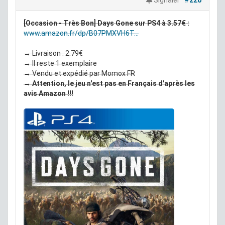
[Occasion - Très Bon] Days Gone sur PS4 à 3.57€ :
www.amazon.fr/dp/B07PMXVH6T...
→ Livraison : 2.79€
→ Il reste 1 exemplaire
→ Vendu et expédié par Momox FR
→ Attention, le jeu n'est pas en Français d'après les
avis Amazon !!!