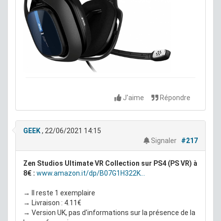
J'aime
Répondre
GEEK
, 22/06/2021 14:15
Signaler
#217
Zen Studios Ultimate VR Collection sur PS4 (PS VR) à
8€ :
www.amazon.it/dp/B07G1H322K...
→ Il reste 1 exemplaire
→ Livraison : 4.11€
→ Version UK, pas d'informations sur la présence de la