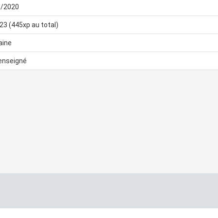
6/2020
 23 (445xp au total)
aine
enseigné