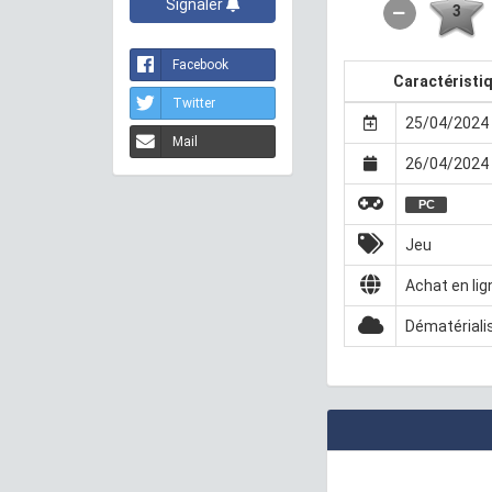
Signaler
3
Facebook
Caractéristi
Twitter
25/04/2024 
Mail
26/04/2024 
PC
Jeu
Achat en lig
Dématériali