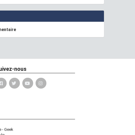
mentaire
uivez-nous
e - Geek
déo