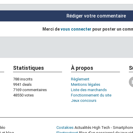
Rédiger votre commentaire
Merci de
vous connecter
pour poster un com
Statistiques
À propos
S
788 inscrits
Règlement
9941 deals
Mentions légales
7169 commentaires
Liste des marchands
48550 votes
Fonctionnement du site
Jeux concours
idéo
Costakies
Actualités High Tech - Smartphon
 et blog
Electrostreet
Blog d'un passionné de jeux vi