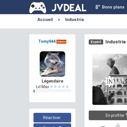
Bons plans
Accueil
>
Industria
Industria
Tomy944
Expiré
Admin
Légendaire
Lvl Max
En profiter
Réactiver