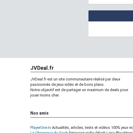
JVDeal.fr
JVDeal.fr est un site communautaire réalisé par deux
passionnés de jeux vidéo et de bons plans.
Notre objectif est de partager un maximum de deals pour
jouer moins cher.
Nos amis
PlayerOne.tv
Actualités, articles, tests et vidéos 100% jeux v
La Chronique du Geek
Emission radio (Work Less Play More)