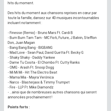
hits du moment.
Des hits du moment aux chansons reprises en cœur par
toute la famille, dansez sur 40 musiques incontournables
incluant notamment :
- Finesse (Remix) - Bruno Mars Ft. Cardi B
- Bum Bum Tam Tam - MC Fioti, Future, J Balvin, Stefflon
Don, Juan Magan
- Bang Bang Bang - BIGBANG
- Mad Love - Sean Paul, David Guetta Ft. Becky G
- Shaky Shaky - Daddy Yankee
- Dame Tu Cosita - El Chombo Ft. Cutty Ranks
- OMG - Arash Ft. Snoop Dogg
- Mi Mi Mi - Hit The Electro Beat
- Mama Mia - Mayra Verónica
- Narco - Blasterjaxx & Timmy Trumpet
- Fire - LLP Ft. Mike Diamondz
- …ainsi que de nombreuses autres chansons qui seront
annoncées prochainement !
Points forts :