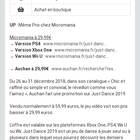
Achat en boutique
UP
: Même Prix chez Micromania
Micromania à 29,99€
:
→
Version PS4
:
www.micromania.fr/just-danc...
→
Version Xbox One
:
www.micromania.fr/just-danc...
→
Version Wii U
:
www.micromania.fr/just-danc...
→
Auchan à 29,99€
:
www.auchan.fr/recherche?tex...
Du 26 au 31 décembre 2018, dans son catalogue « Chic et
raffiné ou simple et convivial, le réveillon comme vous
l’aimez », Auchan fait une promotion sur Just Dance 2019.
Vendu normalement à 59,99 euros, le jeu vidéo voit son prix
baisser à 29,99 euros.
L’offre est valable sur les plateformes Xbox One, PS4, Wii U
ou Wii. Just Dance 2019 est un jeu de danse à jouer seul ou à
plusieurs dans lequel vous pourrez découvrir les derniers