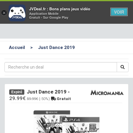
Toggl
JVDeal.fr : Bons plans jeux vidéo
VOIR
×
Application Mobile
navig
Gratuit - Sur Google Play
Accueil
>
Just Dance 2019
Just Dance 2019
-
Expiré
29.99€
59.99€
(-50%)
Gratuit