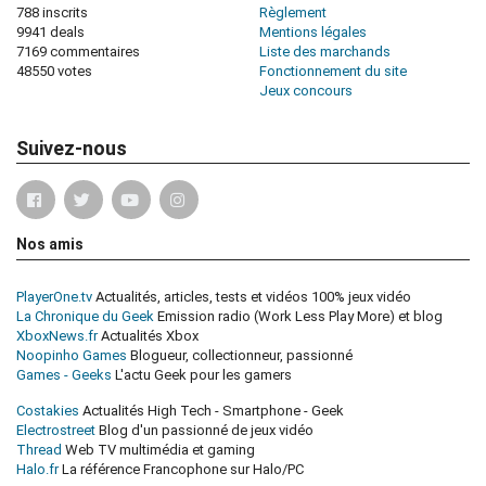
788 inscrits
Règlement
9941 deals
Mentions légales
7169 commentaires
Liste des marchands
48550 votes
Fonctionnement du site
Jeux concours
Suivez-nous
Nos amis
PlayerOne.tv
Actualités, articles, tests et vidéos 100% jeux vidéo
La Chronique du Geek
Emission radio (Work Less Play More) et blog
XboxNews.fr
Actualités Xbox
Noopinho Games
Blogueur, collectionneur, passionné
Games - Geeks
L'actu Geek pour les gamers
Costakies
Actualités High Tech - Smartphone - Geek
Electrostreet
Blog d'un passionné de jeux vidéo
Thread
Web TV multimédia et gaming
Halo.fr
La référence Francophone sur Halo/PC