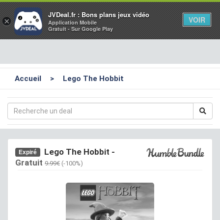
Toggl
JVDeal.fr : Bons plans jeux vidéo
VOIR
×
Application Mobile
navig
Gratuit - Sur Google Play
Accueil
>
Lego The Hobbit
Lego The Hobbit
-
Expiré
Gratuit
9.99€
(-100%)