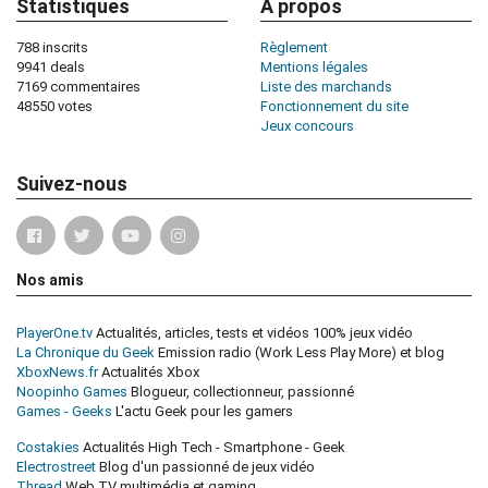
Statistiques
À propos
788 inscrits
Règlement
9941 deals
Mentions légales
7169 commentaires
Liste des marchands
48550 votes
Fonctionnement du site
Jeux concours
Suivez-nous
Nos amis
PlayerOne.tv
Actualités, articles, tests et vidéos 100% jeux vidéo
La Chronique du Geek
Emission radio (Work Less Play More) et blog
XboxNews.fr
Actualités Xbox
Noopinho Games
Blogueur, collectionneur, passionné
Games - Geeks
L'actu Geek pour les gamers
Costakies
Actualités High Tech - Smartphone - Geek
Electrostreet
Blog d'un passionné de jeux vidéo
Thread
Web TV multimédia et gaming