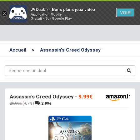
Toggl
JVDeal.fr : Bons plans jeux vidéo
VOIR
×
Application Mobile
navig
Gratuit - Sur Google Play
Accueil
>
Assassin's Creed Odyssey
Assassin's Creed Odyssey
-
9.99€
29.99€
(-67%)
2.99€