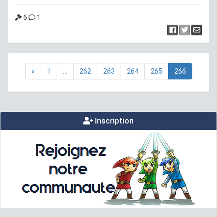
6
1
«
1
...
262
263
264
265
266
Inscription