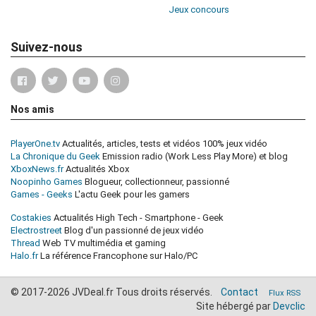
Jeux concours
Suivez-nous
Nos amis
PlayerOne.tv
Actualités, articles, tests et vidéos 100% jeux vidéo
La Chronique du Geek
Emission radio (Work Less Play More) et blog
XboxNews.fr
Actualités Xbox
Noopinho Games
Blogueur, collectionneur, passionné
Games - Geeks
L'actu Geek pour les gamers
Costakies
Actualités High Tech - Smartphone - Geek
Electrostreet
Blog d'un passionné de jeux vidéo
Thread
Web TV multimédia et gaming
Halo.fr
La référence Francophone sur Halo/PC
© 2017-2026 JVDeal.fr Tous droits réservés.
Contact
Flux RSS
Site hébergé par
Devclic