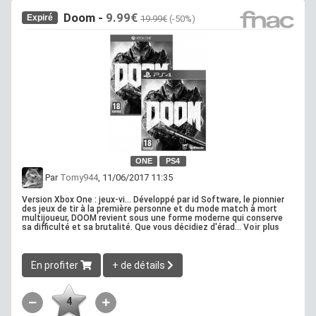
Doom -
9.99€
Expiré
19.99€
(-50%)
ONE
PS4
Par
Tomy944
, 11/06/2017 11:35
Version Xbox One : jeux-vi... Développé par id Software, le pionnier
des jeux de tir à la première personne et du mode match à mort
multijoueur, DOOM revient sous une forme moderne qui conserve
sa difficulté et sa brutalité. Que vous décidiez d'érad...
Voir plus
En profiter
+ de détails
4