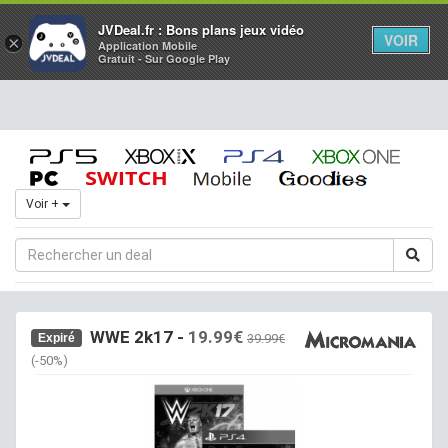
Toggl
JVDeal.fr : Bons plans jeux vidéo
VOIR
×
Application Mobile
navig
Gratuit - Sur Google Play
Voir +
WWE 2k17 -
19.99€
Expiré
39.99€
(-50%)