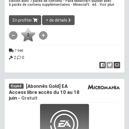
Edition avec 7 packs de contenu - Pack Minecraft Builder avec
6 packs de contenu supplémentaires - Minecraft : éd...
Voir plus
En profiter
+ de détails
2
7.94€
2
0
[Abonnés Gold] EA
Expiré
Access libre accès du 10 au 18
juin -
Gratuit