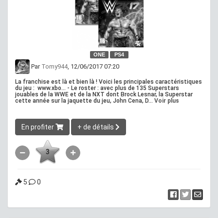
ONE
PS4
Par
Tomy944
, 12/06/2017 07:20
La franchise est là et bien là ! Voici les principales caractéristiques
du jeu : www.xbo... - Le roster : avec plus de 135 Superstars
jouables de la WWE et de la NXT dont Brock Lesnar, la Superstar
cette année sur la jaquette du jeu, John Cena, D...
Voir plus
En profiter
+ de détails
3
5
0