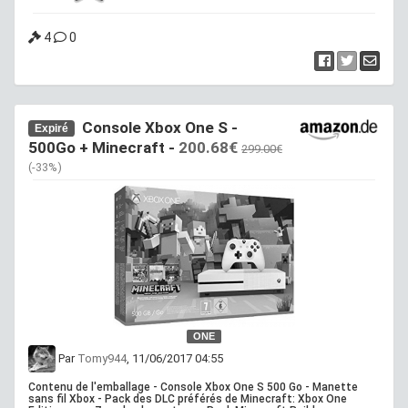
4
0
Console Xbox One S -
Expiré
500Go + Minecraft -
200.68€
299.00€
(-33%)
ONE
Par
Tomy944
, 11/06/2017 04:55
Contenu de l'emballage - Console Xbox One S 500 Go - Manette
sans fil Xbox - Pack des DLC préférés de Minecraft: Xbox One