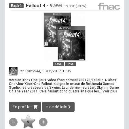
Fallout 4 -
9.99€
Expiré
19.99€
(-50%)
ONE
PS4
Par
Tomy944
, 11/06/2017 03:05
Version Xbox One: jeux-video.fnac.com/a8739173/Fallout-4-Xbox-
One-Jeu-Xbox-One Fallout 4 signe le retour de Bethesda Games
Studio, les créateurs de Skyrim. Leur dernier jeu était Skyrim, Game
Of The Year 2011. Cela faisait donc quatre ans que les...
Voir plus
En profiter
+ de détails
6