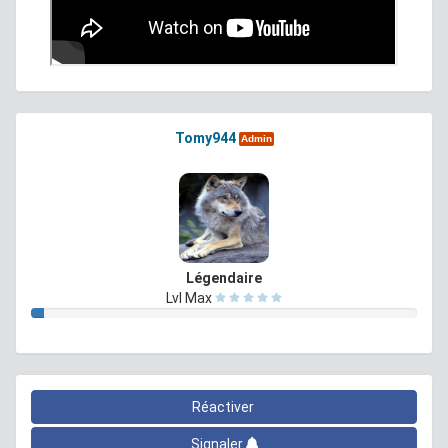
Tomy944
Admin
Légendaire
Lvl Max
Réactiver
Signaler