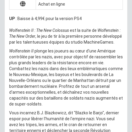
Achat en ligne
UP
: Baisse à 4,99€ pour la version PS4
Wolfenstein II : The New Colossus
est la suite de
Wolfenstein :
The New Order
, le jeu de tir à la première personne développé
par les talentueuses équipes du studio MachineGames.
Wolfenstein II
plonge les joueurs au cœur d'une Amérique
contrôlée par les nazis, avec pour objectif de rassembler les
plus grands leaders de la résistance encore en vie.
Combattez les nazis dans des lieux emblématiques comme
le Nouveau-Mexique, les bayous et les boulevards de La
Nouvelle-Orléans ou le quartier de Manhattan détruit par un
bombardement nucléaire. Profitez de tout un arsenal
d'armes exceptionnelles, et déchaînez vos nouvelles
capacités sur des bataillons de soldats nazis augmentés et
de super-soldats.
Vous incarnez B.J. Blazkowicz, dit "Blazko le Barjo", dernier
espoir pour libérer l'humanité de l'empire nazi. Vous seul
avez les tripes, les armes, et le cran de retourner en
territoire ennemi et déclencher la seconde Révolution