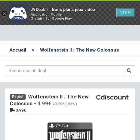
Toggl
JVDeal.fr : Bons plans jeux vidéo
VOIR
×
Application Mobile
navig
Gratuit - Sur Google Play
Accueil
>
Wolfenstein II : The New Colossus
Wolfenstein II : The New
Expiré
Colossus
-
4.99€
29.99€
(-83%)
3.99€