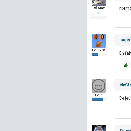
norma
Lvl Max
cager
Lvl 37
En fai
1
McCl
Lvl 3
Ce jeu
Tomy