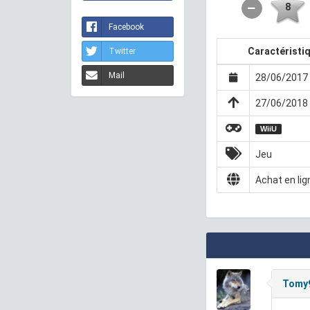
8
Facebook
Caractéristi
Twitter
Mail
28/06/2017 
27/06/2018 
WiiU
Jeu
Achat en lig
Tomy