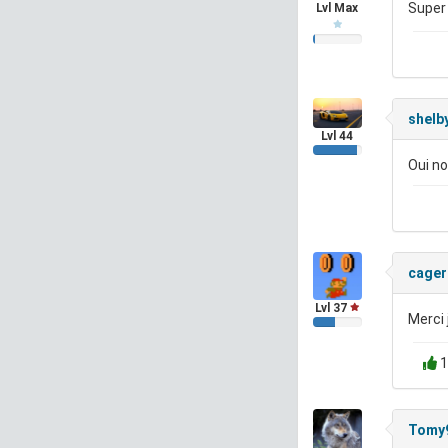
Super 
Lvl Max
shelb
Lvl 44
Oui no
cager
Lvl 37
Merci 
1
Tomy