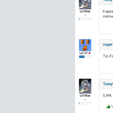
Il app
Lvl Max
même 
cager
Lvl 37
Tjs d
Tomy
5,99€
Lvl Max
1