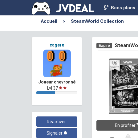
Bons plans
Accueil
>
SteamWorld Collection
SteamWor
cagere
Expiré
Joueur chevronné
Lvl 37
Réactiver
En profiter
Signaler