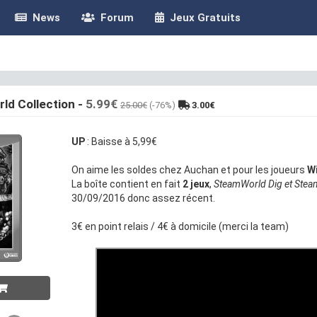
News
Forum
Jeux Gratuits
ld Collection
-
5.99€
25.00€
(-76%)
3.00€
UP
: Baisse à 5,99€
On aime les soldes chez Auchan et pour les joueurs
W
La boîte contient en fait
2 jeux
,
SteamWorld Dig et Stea
30/09/2016 donc assez récent.
3€ en point relais / 4€ à domicile (merci la team)