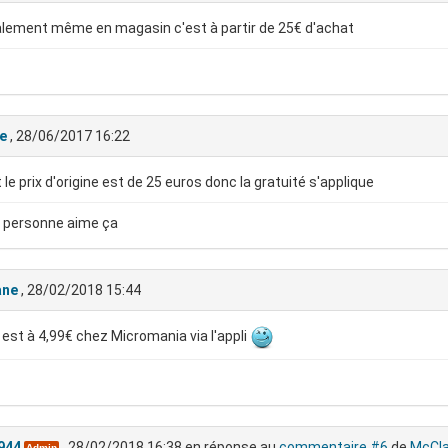
lement même en magasin c'est à partir de 25€ d'achat
e
, 28/06/2017 16:22
t le prix d'origine est de 25 euros donc la gratuité s'applique
 personne aime ça
ane
, 28/02/2018 15:44
 est à 4,99€ chez Micromania via l'appli
944
, 28/02/2018 16:38
en réponse au
commentaire #6
de
McCl
Admin