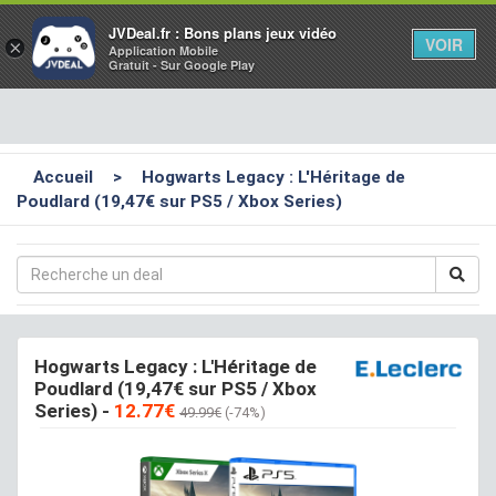
Toggl
JVDeal.fr : Bons plans jeux vidéo
VOIR
×
Application Mobile
navig
Gratuit - Sur Google Play
Accueil
>
Hogwarts Legacy : L'Héritage de
Poudlard (19,47€ sur PS5 / Xbox Series)
Hogwarts Legacy : L'Héritage de
Poudlard (19,47€ sur PS5 / Xbox
Series)
-
12.77€
49.99€
(-74%)