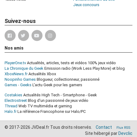
Jeux concours
Suivez-nous
Nos amis
PlayerOne.tv
Actualités, articles, tests et vidéos 100% jeux vidéo
La Chronique du Geek
Emission radio (Work Less Play More) et blog
XboxNews.fr
Actualités Xbox
Noopinho Games
Blogueur, collectionneur, passionné
Games - Geeks
L'actu Geek pour les gamers
Costakies
Actualités High Tech - Smartphone - Geek
Electrostreet
Blog d'un passionné de jeux vidéo
Thread
Web TV multimédia et gaming
Halo.fr
La référence Francophone sur Halo/PC
© 2017-2026 JVDeal.fr Tous droits réservés.
Contact
Flux RSS
Site hébergé par
Devclic