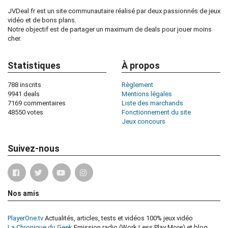
JVDeal.fr est un site communautaire réalisé par deux passionnés de jeux
vidéo et de bons plans.
Notre objectif est de partager un maximum de deals pour jouer moins
cher.
Statistiques
À propos
788 inscrits
Règlement
9941 deals
Mentions légales
7169 commentaires
Liste des marchands
48550 votes
Fonctionnement du site
Jeux concours
Suivez-nous
Nos amis
PlayerOne.tv
Actualités, articles, tests et vidéos 100% jeux vidéo
La Chronique du Geek
Emission radio (Work Less Play More) et blog