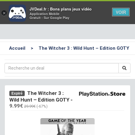
Toggl
JVDeal.fr : Bons plans jeux vidéo
VOIR
×
Application Mobile
navig
Gratuit - Sur Google Play
Accueil
>
The Witcher 3 : Wild Hunt – Edition GOTY
The Witcher 3 :
Expiré
Wild Hunt – Edition GOTY
-
9.99€
29.99€
(-67%)