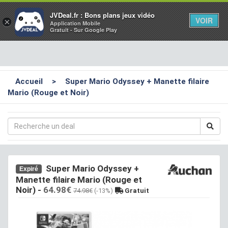
Toggl
JVDeal.fr : Bons plans jeux vidéo
VOIR
×
Application Mobile
navig
Gratuit - Sur Google Play
Accueil
>
Super Mario Odyssey + Manette filaire
Mario (Rouge et Noir)
Super Mario Odyssey +
Expiré
Manette filaire Mario (Rouge et
Noir)
-
64.98€
74.98€
(-13%)
Gratuit