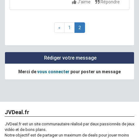
J'aime
Répondre
Unité centrale + clavier + souris filaire ACER XC-340-
004 ( 8Go RAM / 2 To) à 199.28€ au lieu de 399.99€ :
«
1
2
www.conforama.fr/tv-son-mul...
Rédiger votre message
Merci de
vous connecter
pour poster un message
JVDeal.fr
JVDeal.fr est un site communautaire réalisé par deux passionnés de jeux
vidéo et de bons plans.
Notre objectif est de partager un maximum de deals pour jouer moins