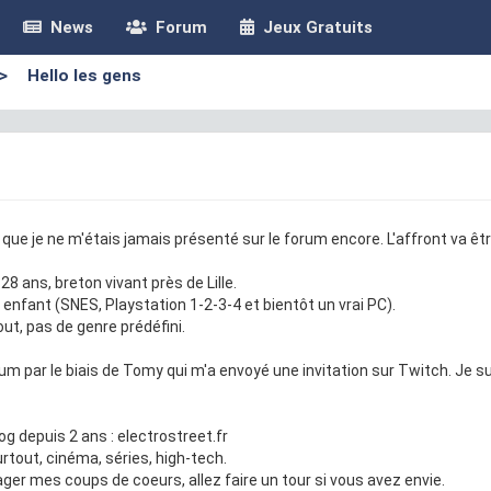
News
Forum
Jeux Gratuits
>
Hello les gens
ue je ne m'étais jamais présenté sur le forum encore. L'affront va êtr
i 28 ans, breton vivant près de Lille.
 enfant (SNES, Playstation 1-2-3-4 et bientôt un vrai PC).
out, pas de genre prédéfini.
forum par le biais de Tomy qui m'a envoyé une invitation sur Twitch. Je 
blog depuis 2 ans : electrostreet.fr
urtout, cinéma, séries, high-tech.
ager mes coups de coeurs, allez faire un tour si vous avez envie.