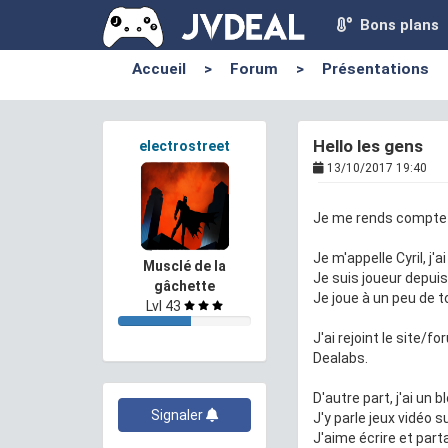
Bons plans
Accueil
>
Forum
>
Présentations
Hello les gens
electrostreet
13/10/2017 19:40
Je me rends compte q
Je m'appelle Cyril, j'a
Musclé de la
Je suis joueur depuis
gâchette
Je joue à un peu de t
Lvl 43
J'ai rejoint le site/
Dealabs.
D'autre part, j'ai un 
Signaler
J'y parle jeux vidéo s
J'aime écrire et part