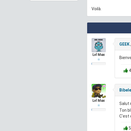
Voilà.
GEEK
Lvl Max
Bienve
4
Bibel
Lvl Max
Salut 
Ton bl
C'est 
5