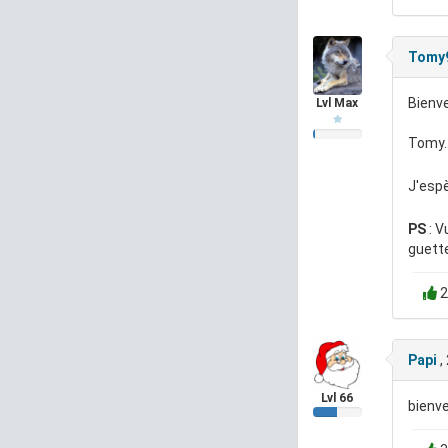
Tomy
Bienve
Lvl Max
Tomy..
J'espè
PS
: V
guette
2
Papi
,
Lvl 66
bienve