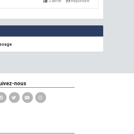
J'aime
Répondre
essage
uivez-nous