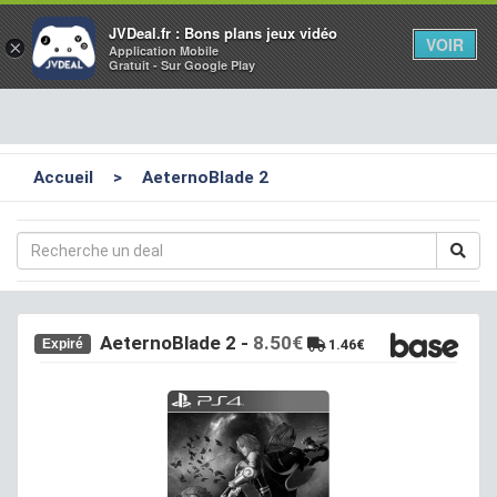
Toggl
JVDeal.fr : Bons plans jeux vidéo
VOIR
×
Application Mobile
navig
Gratuit - Sur Google Play
Accueil
>
AeternoBlade 2
AeternoBlade 2
-
8.50€
Expiré
1.46€