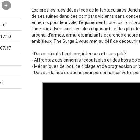
Explorez les rues dévastées de la tentaculaires Jeric
de ses ruines dans des combats violents sans conce
ennemis pour leur voler l’équipement qui vous rendra 
ques
face aux adversaires les plus imposants et les plus te
arsenal d’armes, armures, implants et drones encore pl
17:10
ambitieux, The Surge 2 vous met au défi de découvrir 
07:37
- Des combats hardcore, intenses et sans pitié
- Affrontez des ennemis redoutables et des boss col
- Mécaniques de loot, de ciblage et de progression un
- Des centaines d’options pour personnaliser votre p
ne