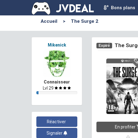
Bons plans
Accueil
>
The Surge 2
The Surg
Mikenick
Expiré
CA
Connaisseur
Lvl 29
Réactiver
En profiter
Signaler