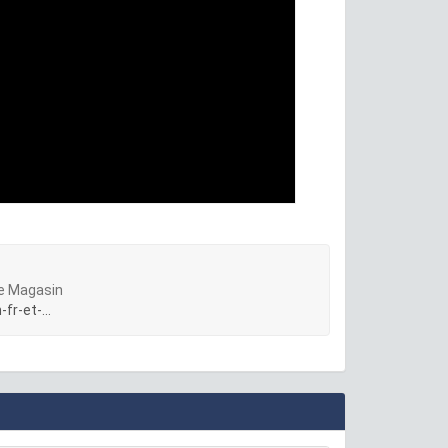
re Magasin
r-et-...