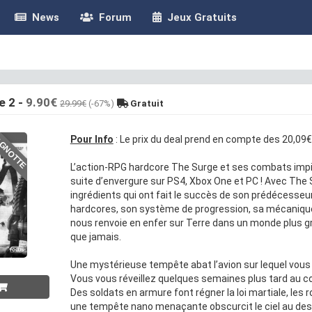
News
Forum
Jeux Gratuits
e 2
-
9.90€
29.99€
(-67%)
Gratuit
GNOTTE
Pour Info
: Le prix du deal prend en compte des 20,09€ 
L’action-RPG hardcore The Surge et ses combats impi
suite d’envergure sur PS4, Xbox One et PC ! Avec The S
ingrédients qui ont fait le succès de son prédécess
hardcores, son système de progression, sa mécanique
nous renvoie en enfer sur Terre dans un monde plus gra
que jamais.
Une mystérieuse tempête abat l’avion sur lequel vous vo
Vous vous réveillez quelques semaines plus tard au cœu
Des soldats en armure font régner la loi martiale, les r
une tempête nano menaçante obscurcit le ciel au dessus