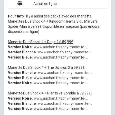
Achat en ligne
Pour Info
: Il y a aussi des packs avec des manette
Manettes DualShock 4 + Kingdom Hearts 3 ou Marvel's
Spider-Man à 59,99€ disponible en magasin (pas encore
disponible en ligne)
Manette DualShock 4 + Rage 2 à 59,99€
:
Version Noire
:
www.auchan.fr/sony-manette-...
Version Blanche
:
www.auchan.fr/sony-manette-...
Version Bleue
:
www.auchan.fr/sony-manette-...
Manette DualShock 4 + The Division 2 à 59,99€
:
Version Blanche
:
www.auchan.fr/sony-manette-...
Version Bleue
:
www.auchan.fr/sony-manette-...
Version Noire
:
www.auchan.fr/sony-manette-...
Manette DualShock 4 + Plants vs Zombie à 59,99€
:
Version Noire
:
www.auchan.fr/sony-manette-...
Version Blanche
:
www.auchan.fr/sony-manette-...
Version Bleue
:
www.auchan.fr/sony-manette-...