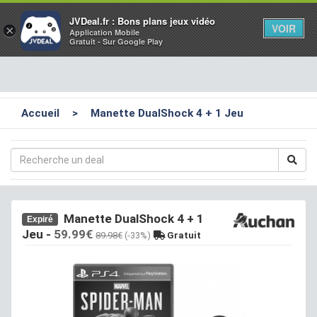
Toggl
JVDeal.fr : Bons plans jeux vidéo
VOIR
×
Application Mobile
navig
Gratuit - Sur Google Play
Accueil
>
Manette DualShock 4 + 1 Jeu
Manette DualShock 4 + 1
Expiré
Jeu
-
59.99€
89.98€
(-33%)
Gratuit