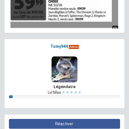
Tomy944
Admin
Légendaire
Lvl Max
Réactiver