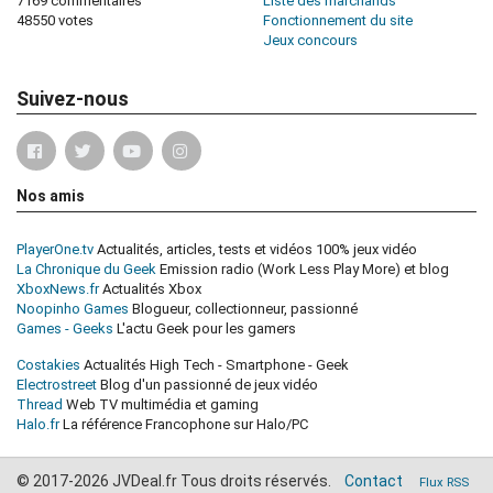
7169 commentaires
Liste des marchands
48550 votes
Fonctionnement du site
Jeux concours
Suivez-nous
Nos amis
PlayerOne.tv
Actualités, articles, tests et vidéos 100% jeux vidéo
La Chronique du Geek
Emission radio (Work Less Play More) et blog
XboxNews.fr
Actualités Xbox
Noopinho Games
Blogueur, collectionneur, passionné
Games - Geeks
L'actu Geek pour les gamers
Costakies
Actualités High Tech - Smartphone - Geek
Electrostreet
Blog d'un passionné de jeux vidéo
Thread
Web TV multimédia et gaming
Halo.fr
La référence Francophone sur Halo/PC
© 2017-2026 JVDeal.fr Tous droits réservés.
Contact
Flux RSS