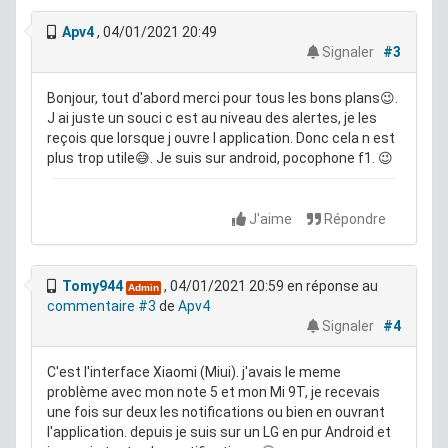
Apv4
, 04/01/2021 20:49
Signaler
#3
Bonjour, tout d'abord merci pour tous les bons plans😉.
J ai juste un souci c est au niveau des alertes, je les
reçois que lorsque j ouvre l application. Donc cela n est
plus trop utile😅. Je suis sur android, pocophone f1. 😉
J'aime
Répondre
Tomy944
, 04/01/2021 20:59
en réponse au
Admin
commentaire #3
de
Apv4
Signaler
#4
C'est l'interface Xiaomi (Miui). j'avais le meme
problème avec mon note 5 et mon Mi 9T, je recevais
une fois sur deux les notifications ou bien en ouvrant
l'application. depuis je suis sur un LG en pur Android et