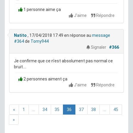
1 personne aime ça
J'aime
Répondre
Natito
, 17/04/2018 17:49
en réponse au
message
#364
de
Tomy944
Signaler
#366
Je confirme que ce n'est absolument pas normal ce
bruit....
2 personnes aiment ça
J'aime
Répondre
«
1
...
34
35
36
37
38
...
45
»